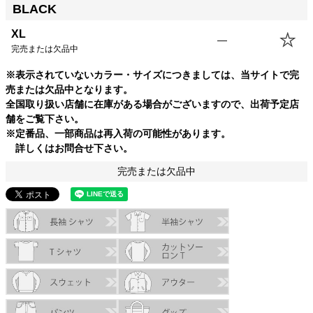
BLACK
XS
61.0cm
48.0cm
76.0cm
--cm
S
66.0cm
50.0cm
80.0cm
--cm
XL
—
M
68.5cm
52.5cm
82.5cm
--cm
完売または欠品中
L
71.0cm
55.0cm
85.0cm
--cm
※表示されていないカラー・サイズにつきましては、当サイトで完
XL
73.5cm
57.5cm
87.5cm
--cm
売または欠品中となります。
USM
73.5cm
60.0cm
87.5cm
--cm
全国取り扱い店舗に在庫がある場合がございますので、出荷予定店
USL
76.0cm
62.5cm
89.5cm
--cm
舗をご覧下さい。
※定番品、一部商品は再入荷の可能性があります。
詳しくはお問合せ下さい。
完売または欠品中