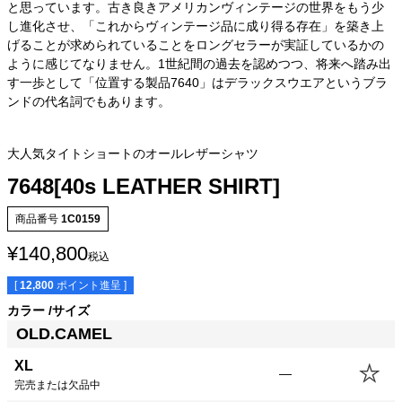
と思っています。古き良きアメリカンヴィンテージの世界をもう少
し進化させ、「これからヴィンテージ品に成り得る存在」を築き上
げることが求められていることをロングセラーが実証しているかの
ように感じてなりません。1世紀間の過去を認めつつ、将来へ踏み出
す一歩として「位置する製品7640」はデラックスウエアというブラ
ンドの代名詞でもあります。
大人気タイトショートのオールレザーシャツ
7648[40s LEATHER SHIRT]
商品番号
1C0159
¥
140,800
税込
[
12,800
ポイント進呈 ]
カラー
サイズ
OLD.CAMEL
XL
—
完売または欠品中
サイズ
身丈
身幅
裄丈
肩幅