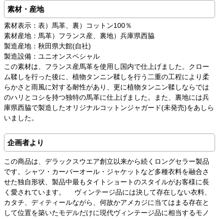
素材・産地
素材表示：表）馬革、裏）コットン100％
素材産地：馬革）フランス産、裏地）兵庫県西脇
製造産地：秋田県大館(自社)
製造設備：ユニオンスペシャル
この素材は、フランス産馬革を使用し国内で仕上げました。クロー
ム鞣しを行った後に、植物タンニン鞣しを行う二重の工程により柔
らかさと雨風に対する耐性があり、更に植物タンニン鞣しならでは
のハリとコシを持つ独特の馬革に仕上げました。また、裏地には兵
庫県西脇で製造したオリジナルコットンジャガード(未発売)をあしら
いました。
企画者より
この商品は、デラックスウエア創立以来から続くロングセラー製品
です。シャツ・カーバーオール・ジャケットなど多種衣料を融合さ
せた独自形状、製品中最もタイトショートのスタイルがお客様に長
く愛されています。 ヴィンテージ品には決して存在しない衣料、
カタチ、ディティールながら、何故かアメカジに当てはまる存在と
して位置を築いたモデルだけに現代ヴィンテージ品に相当するモノ