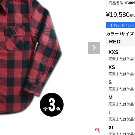
商品番号
1C00
¥
19,580
税
[
1,780
ポイント
カラー
サイズ
RED
XXS
完売または欠品
XS
完売または欠品
S
完売または欠品
M
完売または欠品
L
完売または欠品
XL
完売または欠品