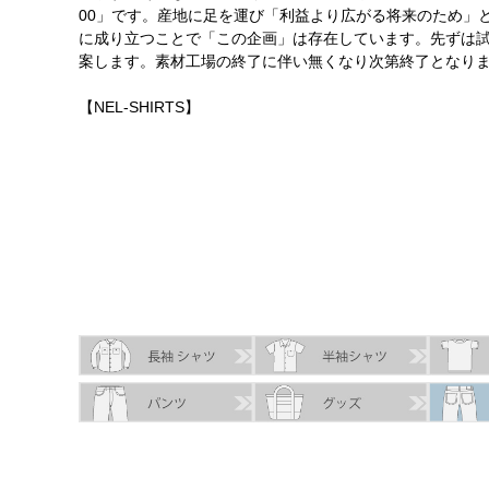
00」です。産地に足を運び「利益より広がる将来のため」
に成り立つことで「この企画」は存在しています。先ずは
案します。素材工場の終了に伴い無くなり次第終了となり
【NEL-SHIRTS】
SIZE
身丈
身幅
袖丈
肩幅
XS
64.0cm
48.5cm
56.0cm
44.5cm