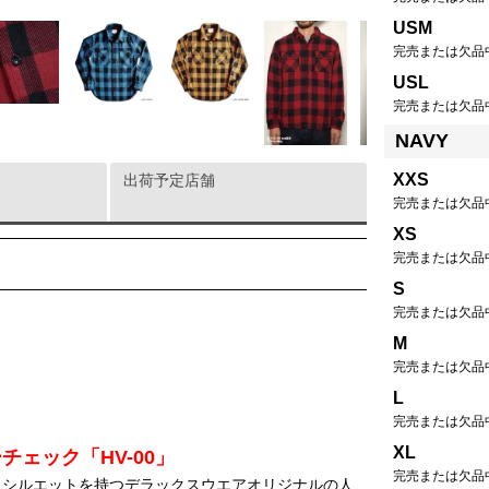
USM
完売または欠品
USL
完売または欠品
NAVY
XXS
出荷予定店舗
完売または欠品
XS
完売または欠品
S
完売または欠品
M
完売または欠品
L
完売または欠品
XL
ェック「HV-00」
完売または欠品
ュシルエットを持つデラックスウエアオリジナルの人