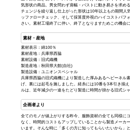
気形状の商品。男女問わず肩幅・バストに動き易さを求め
チェンジを繰り返し仕上がった形状は10年以上もの期間人
ッファローチェック、そして採算度外視のハイコストパフ
さい。素材工場終了に伴い、終了となりますためこの機会
素材・産地
素材表示：綿100％
素材産地：兵庫県西脇
素材設備：旧式織機
製造産地：秋田県大館(自社)
製造設備：ユニオンスペシャル
兵庫県西脇の旧式織機により製造した厚みあるヘビーネル
げ、裏には起毛を施しました。経糸には10番を3本引き揃え
ルは、近年減少の一途をたどり製造に時間が掛かる旧式シ
企画者より
全てのモノが値上がりする昨今、服飾資材の全ても同様に
なく、時間的コストもアップしていることから製造メーカ
います。そんな時に「多くの方に知ってもらいたいから」と