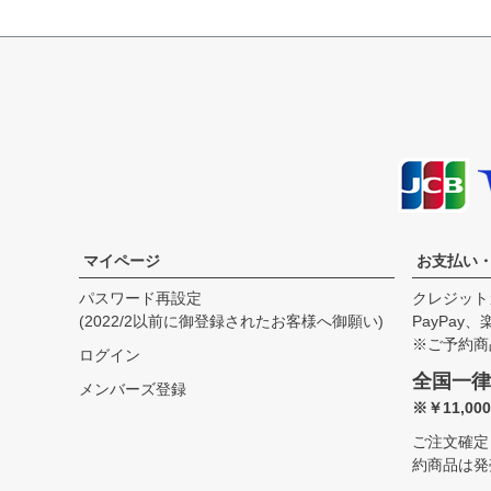
S
66.5cm
51.5cm
57.5cm
45.5cm
M
69.0cm
54.5cm
59.0cm
46.5cm
L
71.5cm
57.5cm
60.5cm
47.5cm
XL
74.0cm
60.5cm
62.0cm
48.5cm
US.M
74.0cm
63.5cm
62.0cm
49.5cm
US.L
76.5cm
66.5cm
63.5cm
50.5cm
マイページ
お支払い
パスワード再設定
クレジット
(2022/2以前に御登録されたお客様へ御願い)
PayPay
※ご予約商
ログイン
全国一律
メンバーズ登録
※￥11,0
ご注文確定
約商品は発