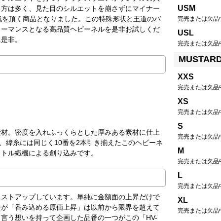
USM
る方は多く、見た目のシルエットを崩さずにマイナー
気を頂く商品となりました。この特殊形状と王道のバ
完売または欠品
ォーマンスとなる高品質ヘビーネルを是非お試しくだ
USL
に是非。
完売または欠品
MUSTAR
XXS
完売または欠品
XS
完売または欠品
S
素材。密度を入れふっくらとした厚みある素材に仕上
完売または欠品
、緯糸には同じく10番を2本引き揃えたこのヘビーネ
M
ャトル織機による創り込みです。
完売または欠品
L
完売または欠品
コストアップしています。単純に金額面の上昇だけで
XL
ーが「呑み込める原価上昇」は以前から限界を超えて
完売または欠品
言う想いを持って企画した品番の一つがこの「HV-