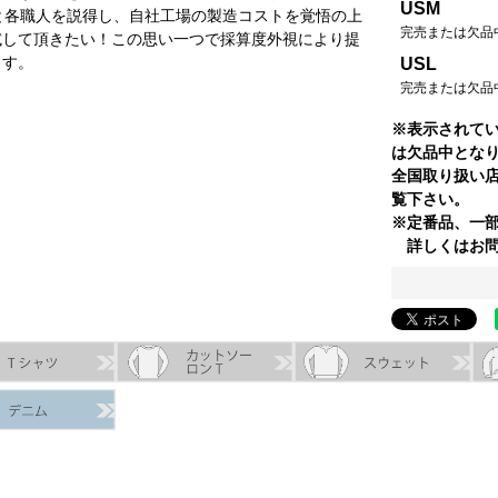
USM
と各職人を説得し、自社工場の製造コストを覚悟の上
完売または欠品
試して頂きたい！この思い一つで採算度外視により提
ます。
USL
完売または欠品
※表示されて
は欠品中とな
全国取り扱い
覧下さい。
※定番品、一
詳しくはお問