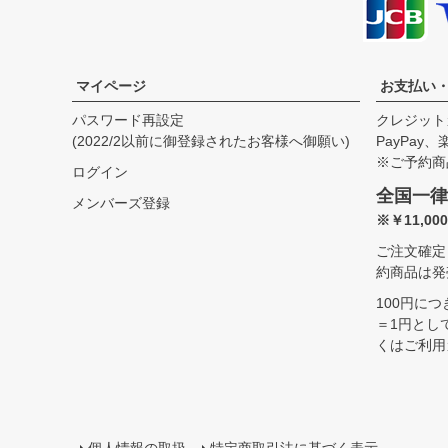
S
66.0cm
51.5cm
58.5cm
44.0cm
M
68.5cm
54.5cm
60.0cm
45.0cm
L
71.0cm
57.5cm
61.5cm
46.0cm
マイページ
お支払い
XL
73.5cm
60.5cm
63.0cm
47.0cm
USM
73.5cm
63.5cm
63.0cm
48.0cm
パスワード再設定
クレジット
USL
76.0cm
66.5cm
64.5cm
49.0cm
(2022/2以前に御登録されたお客様へ御願い)
PayPay
※ご予約商
ログイン
全国一律
メンバーズ登録
※￥11,0
ご注文確定
約商品は発
100円に
＝1円とし
くはご利用
個人情報の取扱
特定商取引法に基づく表示