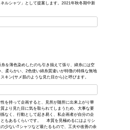
ネルシャツ」として提案します。2021年秋冬期中新
番糸を薄色染めしたのち引き揃えて張り、緯糸には空
い、柔らかい、2色使い綿糸質違いが特徴の特殊な無地
スキン(サメ肌のような見た目から)と呼びます。
ン性を持って企画すると、見所が随所に出来上がり華
本質より見た目に気を取られてしまうため、大事な要
関係なく、行動として起き易く、私企画者が自分の企
こともあるくらいです。 本質を見極めるにはよりシ
の少ないTシャツなど最たるもので、工夫や改善の余