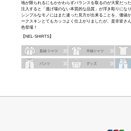
地が限られるにもかかわらずバランスを取るのが大変だっ
注入すると「逃げ場のない本質的な品質」が浮き彫りにな
シンプルなモノにはまた違った見方が出来ることを、価値があ
ークスキンとてもカッコよく仕上がりましたが、是非皆さん
色登場！
【NEL-SHIRTS】
SIZE
身丈
身幅
袖丈
肩幅
XS
63.5cm
48.5cm
57.0cm
43.0cm