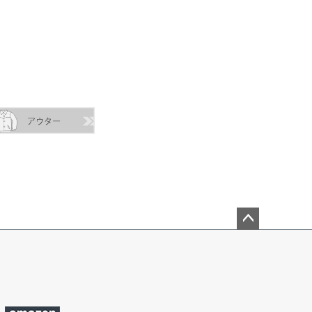
ペー
ジト
ップ
へ