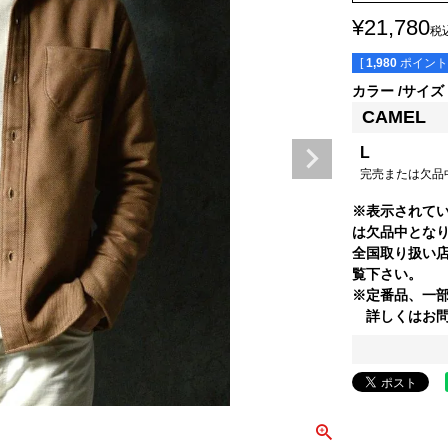
¥
21,780
税
[
1,980
ポイント
カラー
サイズ
CAMEL
L
完売または欠品
※表示されて
は欠品中とな
全国取り扱い
覧下さい。
※定番品、一
詳しくはお問