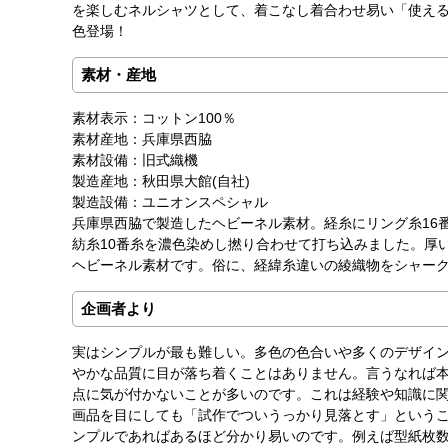
を楽しむネルシャツとして、着こなし着合わせ易い「使える
色登場！
素材・産地
素材表示：コットン100％
素材産地：兵庫県西脇
素材設備：旧式織機
製造産地：秋田県大館(自社)
製造設備：ユニオンスペシャル
兵庫県西脇で製造したヘビーネル素材。経糸にリング糸16
紡糸10番糸を濃色染めし撚り合わせて打ち込みました。厚
ヘビーネル素材です。俗に、経緯糸違いの綾織物をシャーク
企画者より
実はシンプルが最も難しい。多色の色合いや多くのデザイ
やかな品質に目が落ち着くことはありません。言うなれば
点に気が付かないことが多いのです。これは経験や知識に
画品を目にしても「試作でついうっかり見落とす」という
ンプルであればあるほど分かり易いのです。例えば型紙枚数