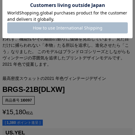
企画者より
既に80 年近く存在するコットン製スウェットシャツ。当時は下着の
一部として、トレーニングウエアとして、防寒着としての役割を持
っていましたが、現在においてはファッションとなりました。しか
し、我々の考える「スウェットシャツ」とは単に見た目だけに捕ら
われず、機能性やその細部の創りに価値を見出しています。見た目
だけに捕らわれない「本物」たる所以を追求し、進化させたら「こ
う」なりました。 このモデルはブランドロゴシリーズとしながらも
ヴィンテージの雰囲気を追求したプリントデザインモデルです。
2021 年色で提案します。
最高密度スウェットの2021 年色ヴィンテージデザイン
BRGS-21B[DLXW]
商品番号
1I0097
¥
15,180
税込
[
1,380
ポイント進呈 ]
US.YEL