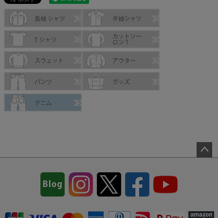
ペー
ジト
ップ
へ