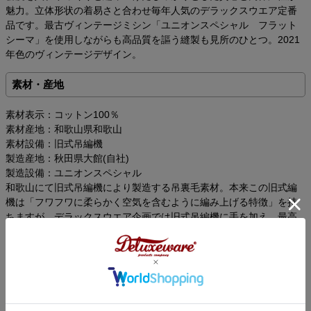
魅力。立体形状の着易さと合わせ毎年人気のデラックスウエア定番
品です。最古ヴィンテージミシン「ユニオンスペシャル フラット
シーマ」を使用しながらも高品質を謳う縫製も見所のひとつ。2021
年色のヴィンテージデザイン。
素材・産地
素材表示：コットン100％
素材産地：和歌山県和歌山
素材設備：旧式吊編機
製造産地：秋田県大館(自社)
製造設備：ユニオンスペシャル
和歌山にて旧式吊編機により製造する吊裏毛素材。本来この旧式編
機は「フワフワに柔らかく空気を含むように編み上げる特徴」を持
ちますが、デラックスウエア企画では旧式吊編機に手を加え、最高
密度で編み上げることでしっかりとしていながら突出した高保温性
を得ています。またドライな手触りと着込む程に体に馴染む質感が
デラックスウエアのオリジナル吊裏毛の特徴です。
【S101素材シリーズ】