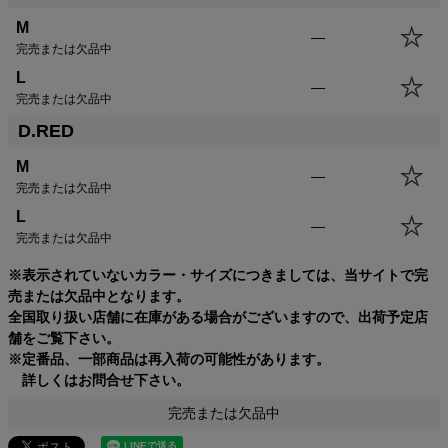
M
—
完売または欠品中
L
—
完売または欠品中
D.RED
SIZE
身丈
身幅
袖丈
肩幅
M
—
XS
53.5cm
43.0cm
53.5cm
43.0cm
完売または欠品中
S
56.5cm
46.0cm
55.5cm
44.0cm
L
—
M
59.5cm
49.0cm
57.5cm
45.0cm
完売または欠品中
L
62.5cm
52.0cm
59.5cm
46.0cm
※表示されていないカラー・サイズにつきましては、当サイトで完
XL
65.5cm
55.0cm
61.5cm
47.0cm
売または欠品中となります。
USM
65.5cm
58.0cm
61.5cm
48.0cm
全国取り扱い店舗に在庫がある場合がございますので、出荷予定店
USL
68.5cm
61.0cm
63.5cm
49.0cm
舗をご覧下さい。
※定番品、一部商品は再入荷の可能性があります。
詳しくはお問合せ下さい。
完売または欠品中