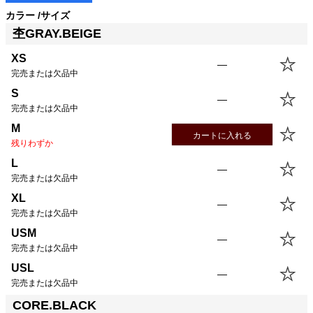
カラー
サイズ
サイズ
身丈
身幅
袖丈
肩幅
杢GRAY.BEIGE
XS
53.5cm
43.0cm
53.5cm
43.0cm
XS
S
56.5cm
46.0cm
55.5cm
44.0cm
—
完売または欠品中
M
59.5cm
49.0cm
57.5cm
45.0cm
L
62.5cm
52.0cm
59.5cm
46.0cm
S
—
完売または欠品中
XL
64.5cm
55.0cm
60.5cm
47.0cm
USM
64.5cm
58.0cm
60.5cm
48.0cm
M
カートに入れる
USL
67.5cm
61.0cm
61.5cm
49.0cm
残りわずか
L
—
完売または欠品中
XL
—
完売または欠品中
USM
—
完売または欠品中
USL
—
完売または欠品中
CORE.BLACK