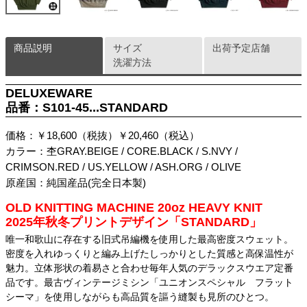
商品説明
サイズ
出荷予定店舗
洗濯方法
DELUXEWARE
品番：S101-45...STANDARD
価格：￥18,600（税抜）￥20,460（税込）
カラー：杢GRAY.BEIGE / CORE.BLACK / S.NVY /
CRIMSON.RED / US.YELLOW / ASH.ORG / OLIVE
原産国：純国産品(完全日本製)
OLD KNITTING MACHINE 20oz HEAVY KNIT
2025年秋冬プリントデザイン「STANDARD」
唯一和歌山に存在する旧式吊編機を使用した最高密度スウェット。
密度を入れゆっくりと編み上げたしっかりとした質感と高保温性が
魅力。立体形状の着易さと合わせ毎年人気のデラックスウエア定番
品です。最古ヴィンテージミシン「ユニオンスペシャル フラット
シーマ」を使用しながらも高品質を謳う縫製も見所のひとつ。