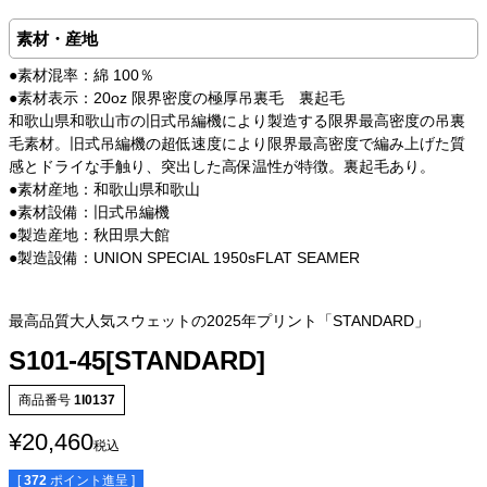
素材・産地
●素材混率：綿 100％
●素材表示：20oz 限界密度の極厚吊裏毛 裏起毛
和歌山県和歌山市の旧式吊編機により製造する限界最高密度の吊裏
毛素材。旧式吊編機の超低速度により限界最高密度で編み上げた質
感とドライな手触り、突出した高保温性が特徴。裏起毛あり。
●素材産地：和歌山県和歌山
●素材設備：旧式吊編機
●製造産地：秋田県大館
●製造設備：UNION SPECIAL 1950sFLAT SEAMER
最高品質大人気スウェットの2025年プリント「STANDARD」
S101-45[STANDARD]
商品番号
1I0137
¥
20,460
税込
[
372
ポイント進呈 ]