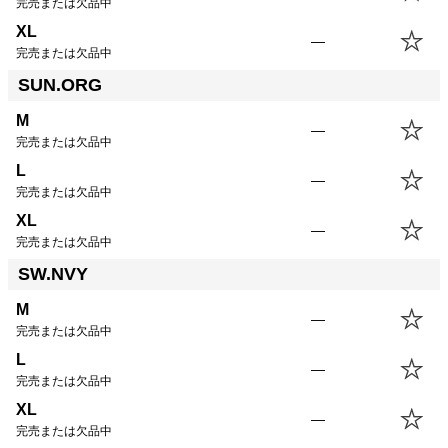
SIZE
身丈
身幅
裄丈
肩幅
完売または欠品中
XS
54.5cm
43.0cm
75.0cm
--cm
XL
—
S
57.5cm
46.0cm
77.5cm
--cm
完売または欠品中
M
60.5cm
49.0cm
80.0cm
--cm
SUN.ORG
L
63.5cm
52.0cm
82.5cm
--cm
M
XL
66.5cm
55.0cm
85.0cm
--cm
—
完売または欠品中
USM
66.5cm
58.0cm
85.5cm
--cm
L
USL
69.5cm
61.0cm
88.0cm
--cm
—
完売または欠品中
XL
—
完売または欠品中
SW.NVY
M
—
完売または欠品中
L
—
完売または欠品中
XL
—
完売または欠品中