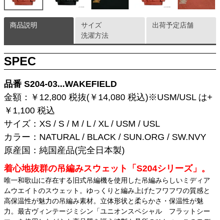
商品説明
サイズ
出荷予定店舗
洗濯方法
SPEC
品番 S204-03...WAKEFIELD
金額：￥12,800 税抜(￥14,080 税込)※USM/USL は+
￥1,100 税込
サイズ：XS / S / M / L / XL / USM / USL
カラー：NATURAL / BLACK / SUN.ORG / SW.NVY
原産国：純国産品(完全日本製)
着心地抜群の吊編みスウェット「S204シリーズ」。
唯一和歌山に存在する旧式吊編機を使用した吊編みらしいミディア
ムウエイトのスウェット。ゆっくりと編み上げたフワフワの質感と
高保温性が魅力の吊編み素材。立体形状と柔らかさ・保温性が魅
力。最古ヴィンテージミシン「ユニオンスペシャル フラットシー