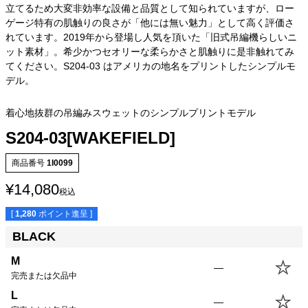
立てるため大変非効率な設備と品質として知られていますが、ロー
ゲージ特有の肌触りの良さが「他には無い魅力」として高く評価さ
れています。2019年から登場し人気を頂いた「旧式吊編機らしいニ
ット素材」。希少かつセオリーな柔らかさと肌触りに是非触れてみ
てください。S204-03 はアメリカの地名をプリントしたシンプルモ
デル。
着心地抜群の吊編みスウェットのシンプルプリントモデル
S204-03[WAKEFIELD]
商品番号
1I0099
¥
14,080
税込
[
1,280
ポイント進呈 ]
BLACK
M
—
完売または欠品中
L
—