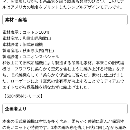
マ」を使用しながらも高品質を謳う縫製も見所のひとつ。このモデ
ルはアメリカの地名をプリントしたシンプルデザインモデルです。
素材・産地
素材表示：コットン100％
素材産地：和歌山県和歌山
素材設備：旧式吊編機
製造産地：秋田県大館(自社)
製造設備：ユニオンスペシャル
和歌山にて旧式吊編機により製造する吊裏毛素材。本来この旧式編
機は「フワフワに柔らかく空気を含むように編み上げる特徴」を持
ち、旧式編機らしく「柔らかく保温性に富んだ」素材に仕上げまし
た。ローゲージにより空気の含有率が向上することでミディアムウ
エイトながら保温性を損なわずに編上げました。
【S204素材シリーズ】
企画者より
本来の旧式吊編機は空気を多く含み、柔らかく伸縮に富んだ保温性
の高いニットが特徴です。1本の編み糸を丸く円状に回しながら編み