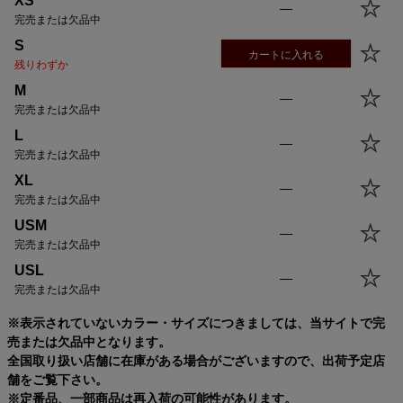
XS
—
完売または欠品中
S
カートに入れる
残りわずか
M
—
完売または欠品中
L
—
完売または欠品中
XL
—
完売または欠品中
USM
—
完売または欠品中
USL
—
完売または欠品中
※表示されていないカラー・サイズにつきましては、当サイトで完
売または欠品中となります。
全国取り扱い店舗に在庫がある場合がございますので、出荷予定店
舗をご覧下さい。
※定番品、一部商品は再入荷の可能性があります。