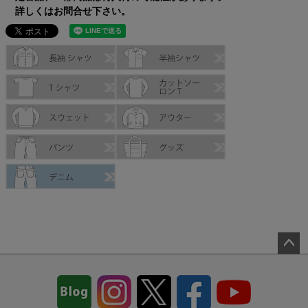
詳しくはお問合せ下さい。
ペー
ジト
ップ
へ