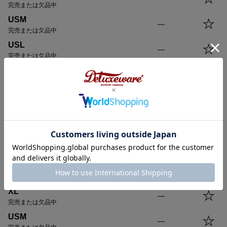
完売または欠品中
USM
—
完売または欠品中
USL
—
完売または欠品中
BLACK
XS
—
完売または欠品中
S
カートに入れる
残りわずか
M
—
完売または欠品中
L
—
完売または欠品中
XL
—
完売または欠品中
USM
—