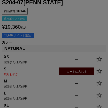
S204-07[PENN STATE]
商品番号
1I0144
週末ポイント10％
¥
19,360
税込
[
1,760
ポイント進呈 ]
サイズ
身丈
身幅
裄丈
肩幅
カラー
XS
54.5cm
43.0cm
75.0cm
--cm
NATURAL
S
57.5cm
46.0cm
77.5cm
--cm
M
60.5cm
49.0cm
80.0cm
--cm
XS
—
L
63.5cm
52.0cm
82.5cm
--cm
完売または欠品中
XL
65.5cm
55.0cm
84.0cm
--cm
S
カートに入れる
USM
65.5cm
58.0cm
84.5cm
--cm
残りわずか
USL
68.5cm
61.0cm
86.0cm
--cm
M
—
完売または欠品中
L
—
完売または欠品中
XL
—