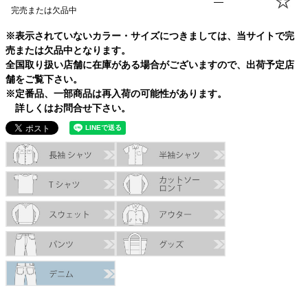
—
完売または欠品中
※表示されていないカラー・サイズにつきましては、当サイトで完
売または欠品中となります。
全国取り扱い店舗に在庫がある場合がございますので、出荷予定店
舗をご覧下さい。
※定番品、一部商品は再入荷の可能性があります。
詳しくはお問合せ下さい。