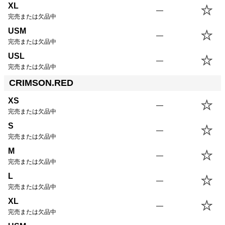
XL
—
完売または欠品中
USM
—
完売または欠品中
USL
—
完売または欠品中
CRIMSON.RED
XS
—
完売または欠品中
S
—
完売または欠品中
M
—
完売または欠品中
L
—
完売または欠品中
XL
—
完売または欠品中