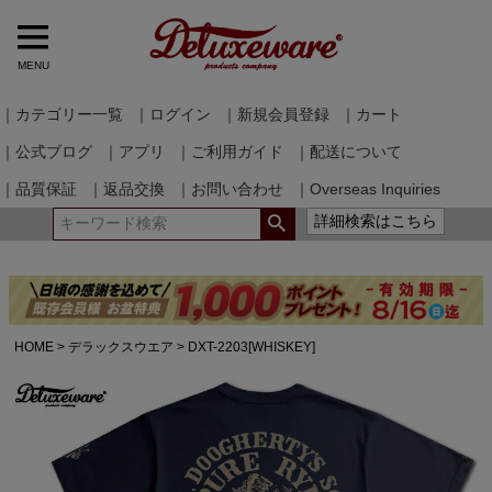
MENU
｜カテゴリー一覧
｜ログイン
｜新規会員登録
｜カート
｜公式ブログ
｜アプリ
｜ご利用ガイド
｜配送について
｜品質保証
｜返品交換
｜お問い合わせ
｜Overseas Inquiries
詳細検索はこちら
HOME
デラックスウエア
DXT-2203[WHISKEY]