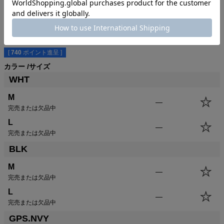
商品番号
1L0303
¥
8,140
税込
[
740
ポイント進呈 ]
カラー
サイズ
WHT
M
—
完売または欠品中
サイズ
身丈
身幅
袖丈
肩幅
L
—
完売または欠品中
XS
57.0cm
43.0cm
16.0cm
40.5cm
BLK
S
59.5cm
46.0cm
17.0cm
41.5cm
M
M
62.0cm
49.0cm
18.0cm
42.5cm
—
完売または欠品中
L
65.0cm
52.0cm
19.0cm
43.5cm
L
—
XL
68.0cm
55.0cm
20.5cm
44.5cm
完売または欠品中
USM
68.0cm
58.0cm
20.5cm
45.5cm
GPS.NVY
USL
71.0cm
61.0cm
21.5cm
46.5cm