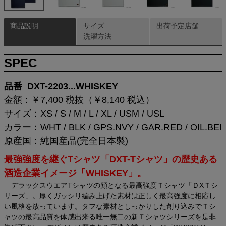
商品説明
サイズ
出荷予定店舗
洗濯方法
SPEC
品番 DXT-2203...WHISKEY
金額：￥7,400 税抜（￥8,140 税込）
サイズ：XS / S / M / L / XL / USM / USL
カラー：WHT / BLK / GPS.NVY / GAR.RED / OIL.BEI
原産国：純国産品(完全日本製)
最強強度を継ぐTシャツ「DXT-Tシャツ」の歴史ある
酒造企業イメージ「WHISKEY」。
デラックスウエアTシャツの顔となる最高強度Ｔシャツ「ＤXＴシ
リーズ」。厚くガッシリ編み上げた素材は正しく最高強度に相応し
い風格を放っています。タフな素材としっかりした創り込みでＴシ
ャツの最高品質を体感出来る唯一無二の新Ｔシャツシリーズを是非