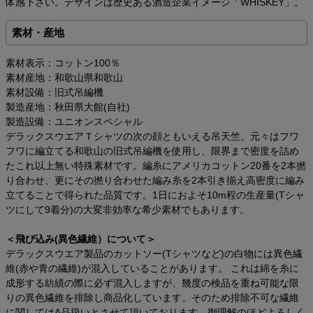
体感下さい。デザインは歴史ある酒造企業イメージ「WHISKEY」。
素材・産地
素材表示：コットン100％
素材産地：和歌山県和歌山
素材設備：旧式吊編機
製造産地：秋田県大館(自社)
製造設備：ユニオンスペシャル
デラックスウエアＴシャツの次の顔ともいえる吊天竺。元々はフワ
フワに編立てる和歌山の旧式吊編機を使用し、限界まで密度を詰め
たこれ以上無い特殊素材です。編糸にアメリカコットン20番を2本撚
り合わせ、更にその撚り合わせた編み糸を2本引き揃え高密度に編み
立てることで得られた品質です。1日におよそ10m程の生産量(Tシャ
ツにして9着分)の大変非効率な希少素材でもあります。
＜飛び込み(異色繊維）について＞
デラックスウエア製品のカットソー(Tシャツなど)の白物には異色繊
維(赤や青の繊維)が混入していることがあります。 これは綿を糸に
成形する紡績の際に必ず混入しますが、幾度の検品を重ね可能な限
りの異色繊維を排除し商品化しています。そのため排除不可な繊維
に関してはA品扱いとさせて頂いております。御理解のほどよろしく