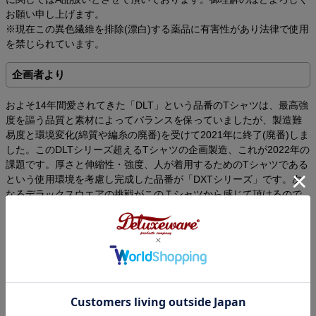
お願い申し上げます。
※現在この異色繊維を排除(漂白)する薬品に有害性があり法律で使用
を禁じられています。
企画者より
およそ14年間愛されてきた「DLT」という品番のTシャツは、最高強
度を謳う品質と素材によってバランスを保っていましたが、製造難
易度と環境変化(綿質や編糸の廃番)を受けて2021年に終了(廃番)しま
した。このDLTシリーズ超えるTシャツの企画製造、これが2022年の
課題です。厚さと伸縮性・強度、人が着用するためのTシャツである
という使用環境を考慮し完成した品番が「DXTシリーズ」です。次
なるデラックスウエアの挑戦がこのＴシャツから感じて頂けるので
はないでしょうか。最高強度を受け継ぐＴシャツ「DXTシリーズ」
是非触れて御確認下さい。デザインは、歴史ある酒造企業イメージ
「WHISKEY」。
国内唯一の旧式吊編機による12.5oz吊天竺。最高強度を継ぐDXT-T
シャツの歴史ある酒造企業イメージ「WHISKEY」
DXT-2203[WHISKEY]