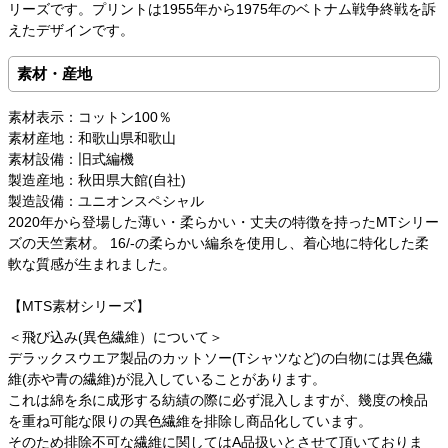
リーズです。プリントは1955年から1975年のベトナム戦争終戦を訴
えたデザインです。
素材・産地
素材表示：コットン100％
素材産地：和歌山県和歌山
素材設備：旧式編機
製造産地：秋田県大館(自社)
製造設備：ユニオンスペシャル
2020年から登場した薄い・柔らかい・丈夫の特徴を持ったMTシリー
ズの天竺素材。 16/-の柔らかい編糸を使用し、着心地に特化した柔
軟な質感が生まれました。
【MTS素材シリーズ】
＜飛び込み(異色繊維）について＞
デラックスウエア製品のカットソー(Tシャツなど)の白物には異色繊
維(赤や青の繊維)が混入していることがあります。
これは綿を糸に成形する紡績の際に必ず混入しますが、幾度の検品
を重ね可能な限りの異色繊維を排除し商品化しています。
そのため排除不可な繊維に関してはA品扱いとさせて頂いておりま