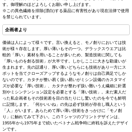
す。御理解のほどよろしくお願い申し上げます。
※この異色繊維を排除(漂白)する薬品に有害性があり現在法律で使用
を禁じられています。
企画者より
価値は人によって様々です。言い換えると、モノ創りにおいては技
術が様々存在します。厚い薄いもその一つ。デラックスウエアは比
較的「厚い」素材を用いることが多いため、製造技術に関しても
「厚いものを創る技術」が大半です。しかしここに大きな勘違いが
生まれます。先の話通り、厚い薄いどちらにも技術があり一方にス
ポットを当てクローズアップするようなモノ創りは自己満足でしか
ないのです。カタチが整い易く扱い易いがミシン設備のカスタマイ
ズが必要な「厚い技術」、カタチが整わず扱い難いうえ繊細に針選
別やミシンテンション設定を必要とする「薄い技術」。未だ素人だ
った私企画者もその技術差を目の当たりにし驚いたのを今でも鮮明
に記憶します。「何かいいね」の先は必ず技術が存在し職人という
「人」がいます。あらためて厚い薄い技術をきっかけに「モノ創
り」に触れてみて下さい。このＴシャツのプリントデザインは、
1955年から1975年まで続いたベトナム戦争時に終戦を訴えたデザイ
ンです。