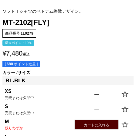
ソフトＴシャツのベトナム終戦デザイン。
MT-2102[FLY]
商品番号
1L0279
週末ポイント10％
¥
7,480
税込
[
680
ポイント進呈 ]
カラー
サイズ
BL.BLK
XS
—
完売または欠品中
サイズ
身丈
身幅
袖丈
肩幅
XS
55.0cm
42.5cm
15.5cm
39.5cm
S
—
S
58.0cm
45.5cm
16.5cm
40.5cm
完売または欠品中
M
61.0cm
48.5cm
17.5cm
41.5cm
M
カートに入れる
L
64.0cm
51.5cm
18.5cm
42.5cm
残りわずか
XL
67.0cm
54.5cm
19.5cm
43.5cm