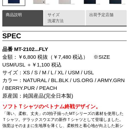
商品説明
サイズ
出荷予定店舗
洗濯方法
SPEC
品番 MT-2102...FLY
金額：￥6,800 税抜（￥7,480 税込） ※SIZE
USM/USL ＋￥1,100 税込
サイズ：XS / S / M / L / XL / USM / USL
カラー：NATURAL / BL.BLK / US.ORG / ARMY.GRN
/ BERRY.PUR / PEACH
原産国：純国産品(完全日本製)
ソフトＴシャツのベトナム終戦デザイン。
「薄い、柔軟、丈夫」の3拍子揃ったMTシリーズの素材を使用した
Ｔシャツ。デラックスウエアの新作Ｔシャツとして登場しました。
強度はそのままに生地厚を薄くし、柔軟性と着心地が向上した新シ