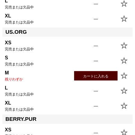
L
—
USM
67.0cm
57.5cm
19.5cm
44.5cm
完売または欠品中
USL
70.0cm
60.5cm
20.5cm
45.5cm
XL
—
完売または欠品中
US.ORG
XS
—
完売または欠品中
S
—
完売または欠品中
M
カートに入れる
残りわずか
L
—
完売または欠品中
XL
—
完売または欠品中
BERRY.PUR
XS
—