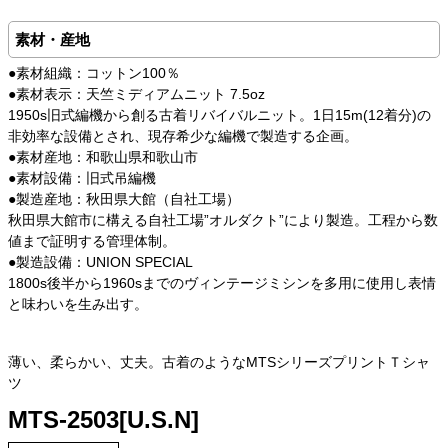
素材・産地
●素材組織：コットン100％
●素材表示：天竺ミディアムニット 7.5oz
1950s旧式編機から創る古着リバイバルニット。1日15m(12着分)の
非効率な設備とされ、現存希少な編機で製造する企画。
●素材産地：和歌山県和歌山市
●素材設備：旧式吊編機
●製造産地：秋田県大館（自社工場）
秋田県大館市に構える自社工場”オルダクト”により製造。工程から数
値まで証明する管理体制。
●製造設備：UNION SPECIAL
1800s後半から1960sまでのヴィンテージミシンを多用に使用し表情
と味わいを生み出す。
薄い、柔らかい、丈夫。古着のようなMTSシリーズプリントＴシャ
ツ
MTS-2503[U.S.N]