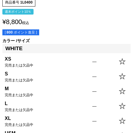
商品番号
1L0400
週末ポイント10％
¥
8,800
税込
[
800
ポイント進呈 ]
カラー
サイズ
サイズ
身丈
身幅
袖丈
肩幅
WHITE
XS
55.0cm
43.0cm
15.5cm
39.5cm
S
58.0cm
46.0cm
16.5cm
40.5cm
XS
—
M
61.0cm
49.0cm
17.5cm
41.5cm
完売または欠品中
L
64.0cm
52.0cm
18.5cm
42.5cm
S
—
XL
67.0cm
55.0cm
19.5cm
43.5cm
完売または欠品中
USM
67.0cm
58.0cm
19.5cm
44.5cm
M
—
USL
70.0cm
61.0cm
20.5cm
45.5cm
完売または欠品中
L
—
完売または欠品中
XL
—
完売または欠品中