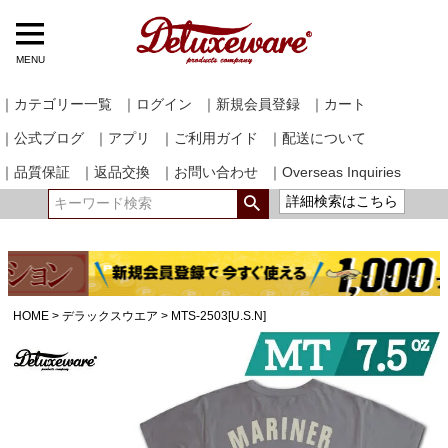
MENU
｜カテゴリー一覧
｜ログイン
｜新規会員登録
｜カート
｜公式ブログ
｜アプリ
｜ご利用ガイド
｜配送について
｜品質保証
｜返品交換
｜お問い合わせ
｜Overseas Inquiries
詳細検索はこちら
HOME
デラックスウエア
MTS-2503[U.S.N]