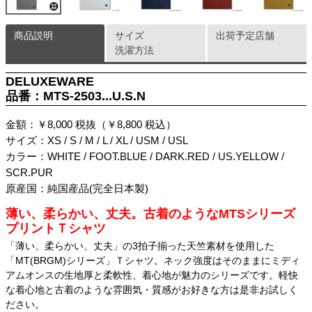
商品説明
サイズ
出荷予定店舗
洗濯方法
DELUXEWARE
品番：MTS-2503...U.S.N
金額：￥8,000 税抜（￥8,800 税込）
サイズ：XS / S / M / L / XL / USM / USL
カラー：WHITE / FOOT.BLUE / DARK.RED / US.YELLOW /
SCR.PUR
原産国：純国産品(完全日本製)
薄い、柔らかい、丈夫。古着のようなMTSシリーズ
プリントＴシャツ
「薄い、柔らかい、丈夫」の3拍子揃った天竺素材を使用した
「MT(BRGM)シリーズ」Ｔシャツ。ネック強度はそのままにミディ
アムオンスの生地厚と柔軟性、着心地が魅力のシリーズです。軽快
な着心地と古着のような雰囲気・質感がお好きな方は是非お試しく
ださい。