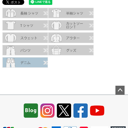
ペー
ジト
ップ
へ