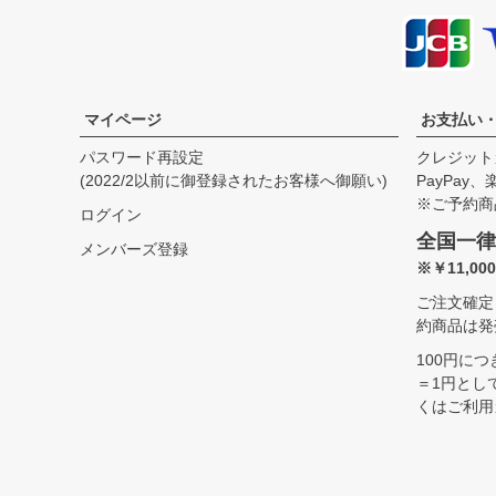
37
62.5cm
44.0cm
19.5cm
41.5cm
39
65.0cm
47.0cm
20.5cm
42.5cm
41
67.5cm
50.0cm
21.5cm
43.5cm
43
70.0cm
53.0cm
23.0cm
44.5cm
マイページ
お支払い
45
70.0cm
56.0cm
23.0cm
45.5cm
パスワード再設定
クレジット
(2022/2以前に御登録されたお客様へ御願い)
PayPay
サイズ
身丈
身幅
袖丈
肩幅
※ご予約商
ログイン
37
55.0cm
45.5cm
18.5cm
42.0cm
全国一律
メンバーズ登録
※￥11,0
ご注文確定
約商品は発
100円に
＝1円とし
くはご利用