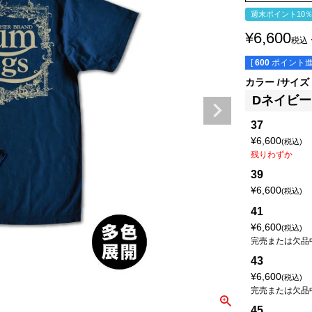
週末ポイント10
¥
6,600
税込
[
600
ポイント進
カラー
サイズ
Dネイビー
37
¥
6,600
税込
残りわずか
39
¥
6,600
税込
41
¥
6,600
税込
完売または欠品
43
¥
6,600
税込
完売または欠品
45