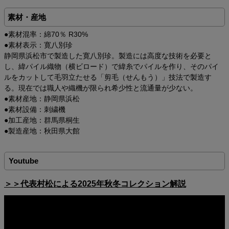
素材・産地
●素材混率：綿70％ R30%
●素材表示：寛八別珍
静岡県浜松市で製造した寛八別珍。製造には高度な技術を必要と
し、緯パイル織物（横ビロード）で緯糸でパイルを作り、そのパイ
ルをカットして毛羽立たせる「剪毛（せんもう）」技法で製造す
る。現在では職人や織機が限られ希少性と流通量が少ない。
●素材産地：静岡県浜松
●素材設備：刺繍機
●加工産地：群馬県桐生
●製造産地：秋田県大館
Youtube
＞＞代表村松による2025年秋冬コレクション解説