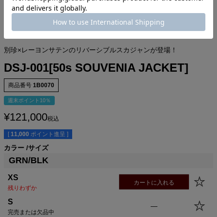
別珍×レーヨンサテンのリバーシブルスカジャンが登場！
DSJ-001[50s SOUVENIA JACKET]
商品番号
1B0070
週末ポイント10％
¥
121,000
税込
[
11,000
ポイント進呈 ]
サイズ
身丈
身幅
裄丈
肩幅
カラー
サイズ
XS
53.0cm
52.0cm
79.0cm
-cm
GRN/BLK
S
56.0cm
55.0cm
81.0cm
-cm
M
59.0cm
58.0cm
83.0cm
-cm
XS
カートに入れる
L
62.0cm
61.0cm
85.0cm
-cm
残りわずか
XL
65.0cm
64.0cm
86.5cm
-cm
S
—
USM
65.0cm
67.0cm
87.0cm
-cm
完売または欠品中