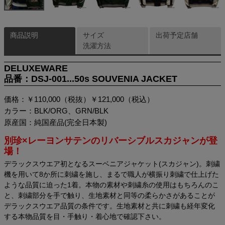
商品説明
サイズ
出荷予定店舗
洗濯方法
DELUXEWARE
品番：DSJ-001...50s SOUVENIA JACKET
価格：￥110,000（税抜）￥121,000（税込）
カラー：BLK/ORG、GRN/BLK
原産国：純国産品(完全日本製)
別珍×レーヨンサテンのリバーシブルスカジャンが登
場！
デラックスウエア初となるスーベニアジャケット(スカジャン)。刺繍
機を用いて8か所に刺繍を施し、まるで職人が横振り刺繍で仕上げた
ような品質に迫った1着。本物の素材や刺繍糸の使用はもちろんのこ
と、刺繍部分を手で触り、生地素材と同等の柔らかさがあることが
デラックスウエア品質の条件です。生地素材と共に刺繍も経年変化
する本物品質を目・手触り・着心地で確認下さい。