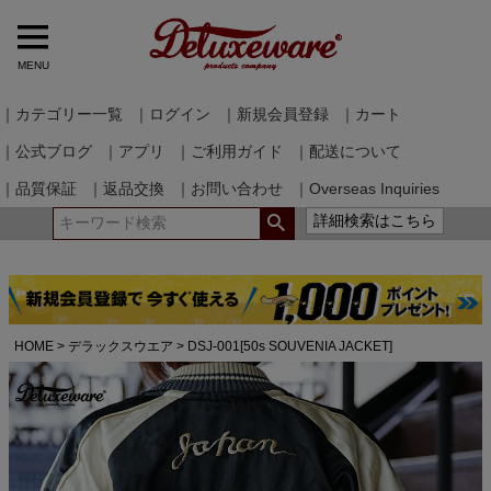
MENU
｜カテゴリー一覧
｜ログイン
｜新規会員登録
｜カート
｜公式ブログ
｜アプリ
｜ご利用ガイド
｜配送について
｜品質保証
｜返品交換
｜お問い合わせ
｜Overseas Inquiries
詳細検索はこちら
HOME
デラックスウエア
DSJ-001[50s SOUVENIA JACKET]