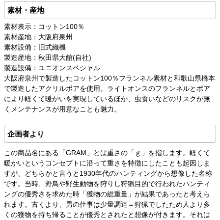
素材・産地
素材表示：コットン100％
素材産地：大阪府泉州
素材設備：旧式織機
製造産地：秋田県大館(自社)
製造設備：ユニオンスペシャル
大阪府泉州で製造したコットン100％フランネル素材と和歌山県橋本
で製造したアクリルボアを使用。ライトオンスのフランネルとボア
により軽くて暖かいを実現しているほか、虫食いなどのリスクが無
くメンテナンスが用意なことも魅力。
企画者より
この商品名にある「GRAM」とは重さの「ｇ」を指します。軽くて
暖かいというコンセプトに沿って重さを特徴にしたことも起因しま
すが、どちらかと言うと1930年代のハンティングから想像した名称
です。当時、野鳥や野生動物を狩りし狩猟目的で行われたハンティ
ングの優秀さを求めた時「獲物の総重量」が結果であったと考えら
れます。古くより、男の仕事は少量調達＝狩猟でしたため人より多
くの獲物を持ち帰ることが優秀とされたと想像が付きます。それは