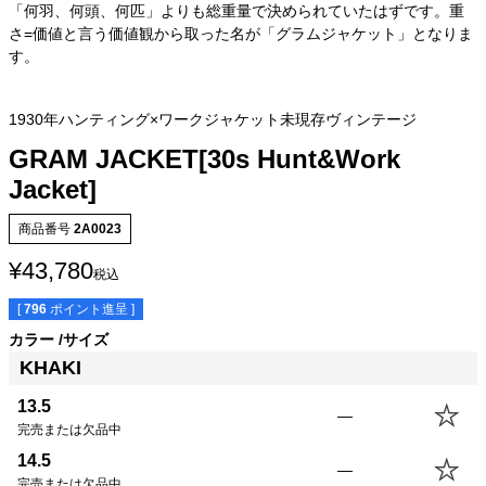
「何羽、何頭、何匹」よりも総重量で決められていたはずです。重
さ=価値と言う価値観から取った名が「グラムジャケット」となりま
す。
1930年ハンティング×ワークジャケット未現存ヴィンテージ
GRAM JACKET[30s Hunt&Work
Jacket]
商品番号
2A0023
¥
43,780
税込
[
796
ポイント進呈 ]
カラー
サイズ
KHAKI
サイズ
身丈
身幅
袖丈
肩幅
13.5
—
13.5(XS)
64.0cm
50.5cm
57.5cm
43.0cm
完売または欠品中
14.5(S)
67.0cm
53.5cm
59.0cm
44.0cm
14.5
—
15.5(M)
70.0cm
56.5cm
60.5cm
45.0cm
完売または欠品中