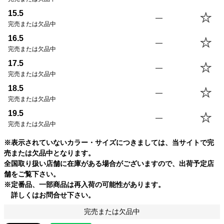
16.5(L)
73.0cm
59.5cm
62.0cm
46.0cm
15.5
17.5(XL)
75.0cm
62.5cm
63.0cm
47.0cm
—
完売または欠品中
18.5(USM)
75.0cm
65.5cm
63.0cm
48.0cm
16.5
19.5(USL)
78.0cm
68.5cm
64.0cm
49.0cm
—
完売または欠品中
17.5
—
完売または欠品中
18.5
—
完売または欠品中
19.5
—
完売または欠品中
※表示されていないカラー・サイズにつきましては、当サイトで完
売または欠品中となります。
全国取り扱い店舗に在庫がある場合がございますので、出荷予定店
舗をご覧下さい。
※定番品、一部商品は再入荷の可能性があります。
詳しくはお問合せ下さい。
完売または欠品中