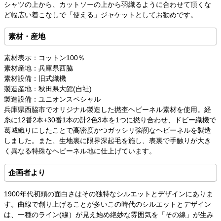
シャツの上から、カットソーの上から羽織るように合わせて頂くな
ど幅広い着こなしで「使える」ジャケットとしてお勧めです。
素材・産地
素材表示：コットン100％
素材産地：兵庫県西脇
素材設備：旧式織機
製造産地：秋田県大館(自社)
製造設備：ユニオンスペシャル
兵庫県西脇市でオリジナル製造した撚杢ヘビーネル素材を使用。経
糸に12番2本+30番1本の計2色3本を1つに撚り合わせ、ドビー織機で
葛城織りにしたことで高密度かつガッシリ強靭なヘビーネルを製造
しました。また、生地裏に限界深起毛を施し、表裏で手触りが大き
く異なる特殊なヘビーネル地に仕上げています。
企画者より
1900年代初頭の面白さはその独特なシルエットとデザインにありま
す。曲線で創り上げることが多いこの時代のシルエットとデザイン
は、一種のライン(線）が見え始め絶妙な雰囲気を「その線」が生み