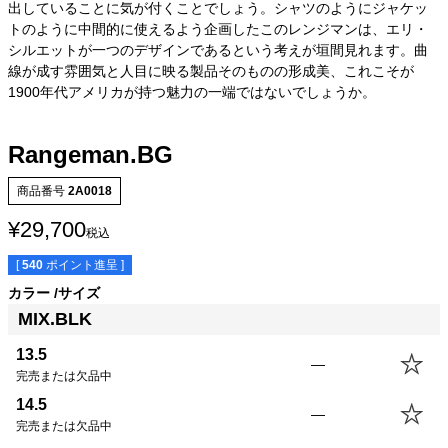
出していることに気が付くことでしょう。シャツのようにジャケッ
トのように中間的に使えるよう企画したこのレンジマンは、エリ・
シルエットが一つのデザインであるという考えが垣間見れます。曲
線が成す雰囲気と人目に映る製品そのものの形成美、これこそが
1900年代アメリカが持つ魅力の一端ではないでしょうか。
Rangeman.BG
商品番号
2A0018
¥
29,700
税込
[
540
ポイント進呈 ]
カラー
サイズ
MIX.BLK
13.5
—
完売または欠品中
14.5
SIZE
身丈
身幅
袖丈
肩幅
—
完売または欠品中
13.5(XS)
67.0cm
49.0cm
58.0cm
40.5cm