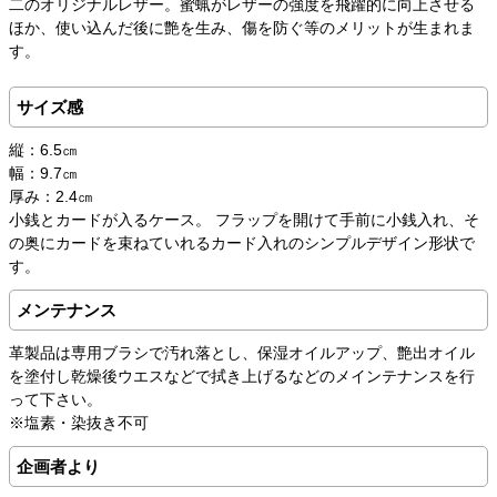
二のオリジナルレザー。蜜蝋がレザーの強度を飛躍的に向上させる
ほか、使い込んだ後に艶を生み、傷を防ぐ等のメリットが生まれま
す。
サイズ感
縦：6.5㎝
幅：9.7㎝
厚み：2.4㎝
小銭とカードが入るケース。 フラップを開けて手前に小銭入れ、そ
の奥にカードを束ねていれるカード入れのシンプルデザイン形状で
す。
メンテナンス
革製品は専用ブラシで汚れ落とし、保湿オイルアップ、艶出オイル
を塗付し乾燥後ウエスなどで拭き上げるなどのメインテナンスを行
って下さい。
※塩素・染抜き不可
企画者より