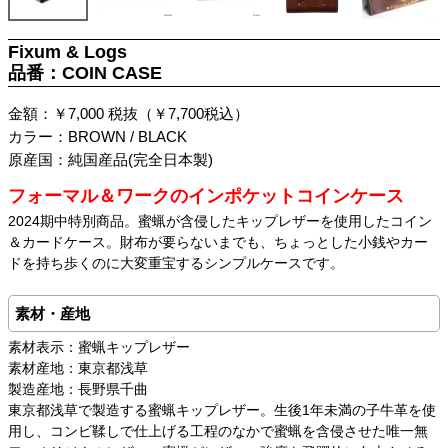
Fixum & Logs
品番：COIN CASE
金額：￥7,000 税抜（￥7,700税込）
カラー：BROWN / BLACK
原産国：純国産品(完全日本製)
フォーマル＆ワークのインポケットコインケース
2024期中特別商品。蜜蝋が含侵したキップレザーを使用したコイン
＆カードケース。財布が要らないまでも、ちょっとした小銭やカー
ドを持ち歩くのに大変重宝するシンプルケースです。
素材・産地
素材表示：蜜蝋キップレザー
素材産地：東京都浅草
製造産地：長野県千曲
東京都浅草で製造する蜜蝋キップレザー。生後1年未満の子牛革を使
用し、コンビ鞣しで仕上げる工程のなかで蜜蝋を含侵させた唯一無