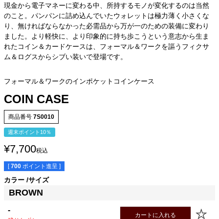
現金から電子マネーに変わる中、所持するモノが変化するのは当然
のこと。パンパンに詰め込んでいたウォレットは極力薄く小さくな
り、無ければならなかった必需品から万が一のための装備に変わり
ました。より軽快に、より印象的に持ち歩こうという意志から生ま
れたコイン＆カードケースは、フォーマル＆ワークを謳うフィクサ
ム＆ログスからシブい装いで登場です。
フォーマル＆ワークのインポケットコインケース
COIN CASE
商品番号
7S0010
週末ポイント10％
¥
7,700
税込
[
700
ポイント進呈 ]
カラー
サイズ
BROWN
-
カートに入れる