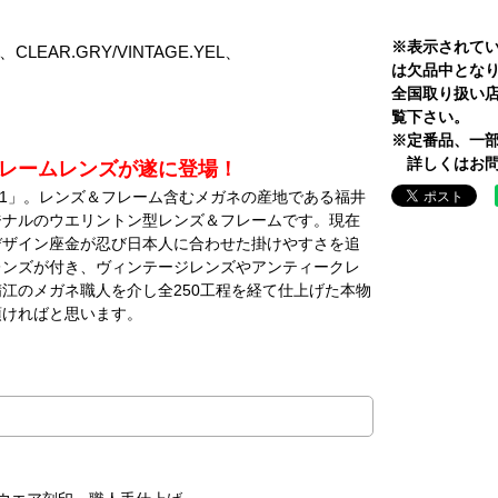
※表示されて
Y、CLEAR.GRY/VINTAGE.YEL、
は欠品中とな
N
全国取り扱い
覧下さい。
※定番品、一
詳しくはお問
フレームレンズが遂に登場！
01」。レンズ＆フレーム含むメガネの産地である福井
ジナルのウエリントン型レンズ＆フレームです。現在
デザイン座金が忍び日本人に合わせた掛けやすさを追
レンズが付き、ヴィンテージレンズやアンティークレ
江のメガネ職人を介し全250工程を経て仕上げた本物
頂ければと思います。