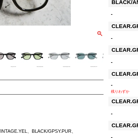
BLACK/A
-
CLEAR.G
-
CLEAR.G
-
CLEAR.G
-
残りわずか
CLEAR.G
-
CLEAR.G
VINTAGE.YEL、BLACK/GPSY.PUR、
-