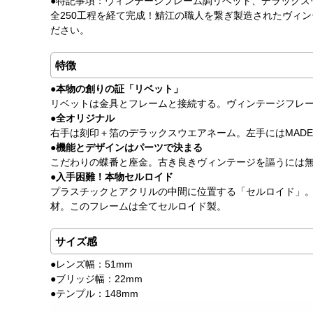
●特記事項：ヴィンテージフレーム調リベット、デラックス
全250工程を経て完成！鯖江の職人を繋ぎ製造されたヴィ
ださい。
特徴
●本物の創りの証「リベット」
リベットは金具とフレームと接続する。ヴィンテージフレ
●全オリジナル
右手は刻印＋箔のデラックスウエアネーム。左手にはMADE 
●機能とデザインはパーツで決まる
こだわりの蝶番と座金。古き良きヴィンテージを謳うには
●入手困難！本物セルロイド
プラスチックとアクリルの中間に位置する「セルロイド」
材。このフレームは全てセルロイド製。
サイズ感
●レンズ幅：51mm
●ブリッジ幅：22mm
●テンプル：148mm