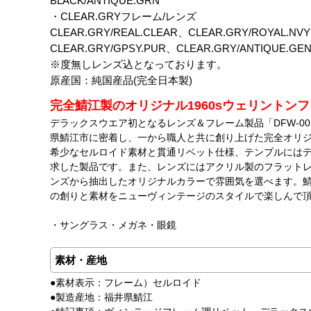
BLACK/ANTIQUE.GRN
・CLEAR.GRYフレーム/レンズ
CLEAR.GRY/REAL.CLEAR、CLEAR.GRY/ROYAL.NV
CLEAR.GRY/GPSY.PUR、CLEAR.GRY/ANTIQUE.GE
※度無しレンズ込となっております。
原産国：純国産品(完全日本製)
完全鯖江製のオリジナル1960sウェリントン
デラックスウエア初となるレンズ＆フレーム製品「DFW-0
県鯖江市に密着し、一から職人と共に創り上げた完全オリ
希少なセルロイド素材と貫通リベット仕様、テンプルには
求した製品です。また、レンズにはアクリル製のフラット
ンズから抽出したオリジナルカラーで雰囲気を選べます。鯖
の創りと素材をニューヴィンテージのスタイルで楽しんで
・サングラス・メガネ・眼鏡
素材・産地
●素材表示：フレーム）セルロイド
●製造産地：福井県鯖江