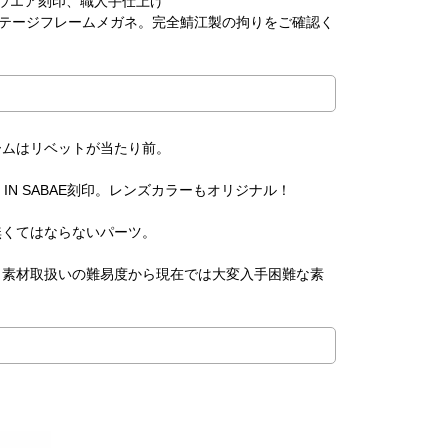
ウエア刻印、職人手仕上げ
ンテージフレームメガネ。完全鯖江製の拘りをご確認く
ームはリベットが当たり前。
IN SABAE刻印。レンズカラーもオリジナル！
無くてはならないパーツ。
。素材取扱いの難易度から現在では大変入手困難な素