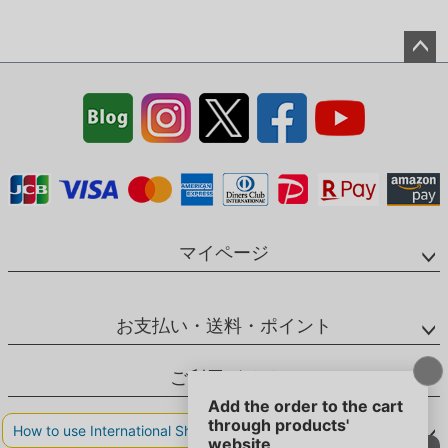
ペー
ジト
ップ
へ
マイページ
お支払い・送料・ポイント
ご利用ガイド
SNS