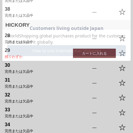
完売または欠品中
38
—
完売または欠品中
HICKORY
28
—
完売または欠品中
29
カートに入れる
残りわずか
30
—
完売または欠品中
31
—
完売または欠品中
32
—
完売または欠品中
33
—
完売または欠品中
34
—
完売または欠品中