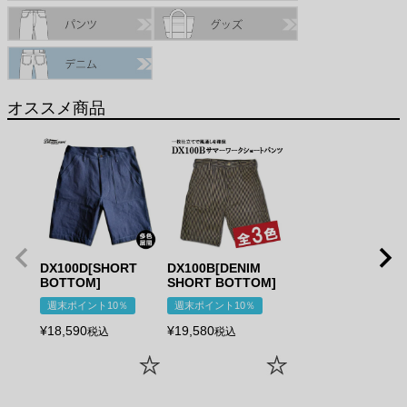
オススメ商品
DX100D[SHORT
DX100B[DENIM
BOTTOM]
SHORT BOTTOM]
週末ポイント10％
週末ポイント10％
¥
18,590
¥
19,580
税込
税込