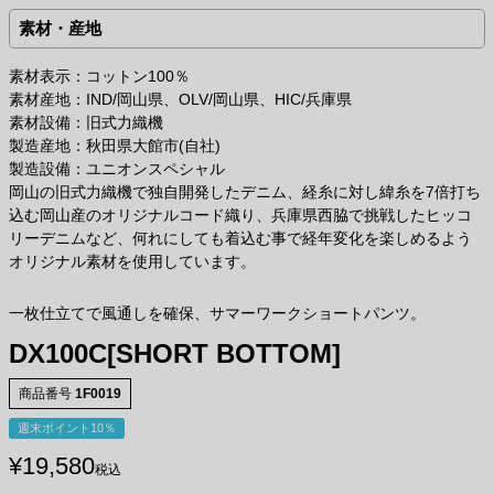
素材・産地
素材表示：コットン100％
素材産地：IND/岡山県、OLV/岡山県、HIC/兵庫県
素材設備：旧式力織機
製造産地：秋田県大館市(自社)
製造設備：ユニオンスペシャル
岡山の旧式力織機で独自開発したデニム、経糸に対し緯糸を7倍打ち
込む岡山産のオリジナルコード織り、兵庫県西脇で挑戦したヒッコ
リーデニムなど、何れにしても着込む事で経年変化を楽しめるよう
オリジナル素材を使用しています。
一枚仕立てで風通しを確保、サマーワークショートパンツ。
DX100C[SHORT BOTTOM]
商品番号
1F0019
週末ポイント10％
¥
19,580
税込