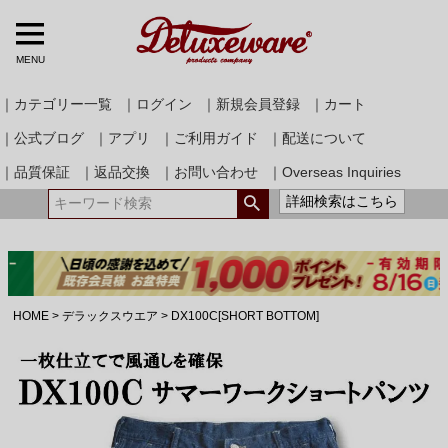
MENU
｜カテゴリー一覧
｜ログイン
｜新規会員登録
｜カート
｜公式ブログ
｜アプリ
｜ご利用ガイド
｜配送について
｜品質保証
｜返品交換
｜お問い合わせ
｜Overseas Inquiries
詳細検索はこちら
HOME
デラックスウエア
DX100C[SHORT BOTTOM]