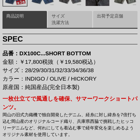
商品説明
サイズ
出荷予定店舗
洗濯方法
SPEC
品番：DX100C...SHORT BOTTOM
金額：￥17,800税抜（￥19,580税込）
サイズ：28/29/30/31/32/33/34/36/38
カラー：INDIGO / OLIVE / HICKORY
原産国：純国産品(完全日本製)
一枚仕立てで風通しを確保、サマーワークショートパ
ンツ。
岡山の旧式力織機で独自開発したデニム、経糸に対し緯糸を7倍打ち
込む岡山産のオリジナルコード織り、兵庫県西脇で挑戦したヒッコ
リーデニムなど、何れにしても着込む事で経年変化を楽しめるよう
オリジナル素材を使用しています。