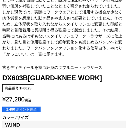
とで中で足が自由に動くこと、随所に環止めやリベットを打ち込み
弱い個所を補強していたことなどよく研究され創られていました。
しかし現代では、実際にワークウエアとして活用する機会が少なく
肉体労働を想定した動き易さや丈夫さは必要としていません。その
ため、立体形状を取り入れながらスタイリッシュに変更した型紙と
時間と普段着用に長期耐え得る強度にて製造しました。その結果、
当時にはあるはずもないスタイリッシュワークトラウザーズに仕上
がり、見た目と使用強度そして経年変化をも楽しめるパンツへと変
わりました。ワークパンツをファッション化する仕草自体、やはり
「かっこいい」の一言に尽きます。
古きディティールを持つ細身のダブルニートラウザーズ
DX603B[GUARD-KNEE WORK]
商品番号
1F0025
¥
27,280
税込
[
2,480
ポイント進呈 ]
カラー
サイズ
W.IND