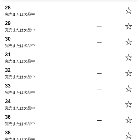
28
—
完売または欠品中
SIZE/POINT
股下
ウエスト
股上
腿幅
29
28
91.0cm
74.0cm
25.0cm
29.5cm
—
完売または欠品中
29
91.0
cm
76.5cm
25.0cm
30.5cm
30
30
91.0
cm
79.0cm
26.0cm
31.5cm
—
完売または欠品中
31
91.0
cm
81.5cm
26.0cm
31.5cm
31
—
32
91.0
cm
84.0cm
27.0cm
32.5cm
完売または欠品中
33
91.0
cm
86.5cm
27.0cm
32.5cm
32
—
34
91.0
cm
89.0cm
28.0cm
33.5cm
完売または欠品中
36
91.0
cm
94.0cm
29.0cm
34.5cm
33
—
38
91.0
cm
99.0cm
30.0cm
36.0cm
完売または欠品中
34
—
完売または欠品中
36
—
完売または欠品中
38
—
完売または欠品中