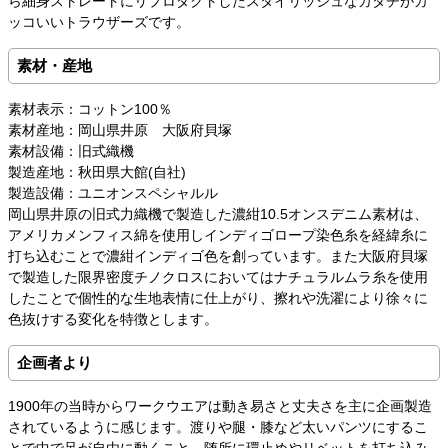
ら細身ストレートにリプロダクトしたスタイリッシュなカタチがカ
ッコいいトラウザーズです。
素材・産地
素材表示：コットン100％
素材産地：岡山県井原 大阪府貝塚
素材設備：旧式織機
製造産地：秋田県大館(自社)
製造設備：ユニオンスペシャルル
岡山県井原の旧式力織機で製造した濃紺10.5オンスデニム素材は、
アメリカメンフィス綿を使用しインディゴロープ染色糸を経緯糸に
打ち込むことで濃紺インディゴ色を創っています。また大阪府貝塚
で製造した限界密度チノクロスにおいてはナチュラルムラ糸を使用
したことで個性的な生地表情に仕上がり、擦れや洗濯により徐々に
色抜けする変化を特徴とします。
企画者より
1900年の当時からワークウエアは動き易さと丈夫さを主に企画製造
されているように感じます。渡りや腿・膝など太いパンツにするこ