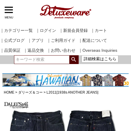
MENU
｜カテゴリー一覧
｜ログイン
｜新規会員登録
｜カート
｜公式ブログ
｜アプリ
｜ご利用ガイド
｜配送について
｜品質保証
｜返品交換
｜お問い合わせ
｜Overseas Inquiries
詳細検索はこちら
HOME
ダリーズ＆コー
L2011[1938s ANOTHER JEANS]