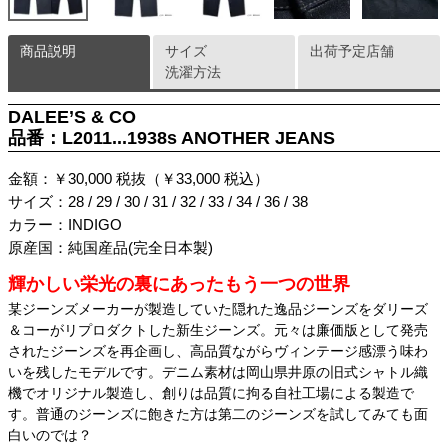
商品説明
サイズ
出荷予定店舗
洗濯方法
DALEE’S & CO
品番：L2011...1938s ANOTHER JEANS
金額：￥30,000 税抜（￥33,000 税込）
サイズ：28 / 29 / 30 / 31 / 32 / 33 / 34 / 36 / 38
カラー：INDIGO
原産国：純国産品(完全日本製)
輝かしい栄光の裏にあったもう一つの世界
某ジーンズメーカーが製造していた隠れた逸品ジーンズをダリーズ
＆コーがリプロダクトした新生ジーンズ。元々は廉価版として発売
されたジーンズを再企画し、高品質ながらヴィンテージ感漂う味わ
いを残したモデルです。デニム素材は岡山県井原の旧式シャトル織
機でオリジナル製造し、創りは品質に拘る自社工場による製造で
す。普通のジーンズに飽きた方は第二のジーンズを試してみても面
白いのでは？