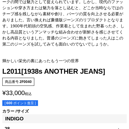
ークの間では魅力として捉えられています。しかし、現代のファッ
ションや穿き方または魅力を落とし込むと、どこか当時ならではの
チープ感を残しながら素材や創り、パーツの質を向上させる必要が
ありました。言い換えれば廉価版ジーンズのリプロダクトとなりま
す。1900年代初頭の空気感、作業着として生まれた野暮ったさ、し
かし高品質というアンマッチな組み合わせが新鮮さを感じさせてく
れる内容となりました。普通のジーンズに飽きてしまった人はこの
第二のジーンズを試してみても面白いのでないでしょうか。
輝かしい栄光の裏にあったもう一つの世界
L2011[1938s ANOTHER JEANS]
商品番号
2F0040
¥
33,000
税込
[
600
ポイント進呈 ]
カラー
サイズ
INDIGO
サイズ
股下
ウエスト
股上
腿幅
裾幅
28