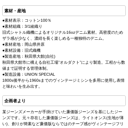
素材・産地
●素材表示：コットン100％
●素材組織：3/1綾織り
旧式シャトル織機によるオリジナル16ozデニム素材。高密度のため
ザラ感が少なく、濃紺を長く楽しめる一種独特のデニム。
●素材産地：岡山県井原
●素材設備：旧式織機
●製造産地：秋田県大館(自社)
秋田県大館市に構える自社工場”オルダクト”により製造。工程から数
値まで証明する管理体制。
●製造設備：UNION SPECIAL
1800s後半から1960sまでのヴィンテージミシンを多用に使用し表情
と味わいを生み出す。
企画者より
某ジーンズメーカーが手掛けていた廉価版ジーンズを基にしたジー
ンズです。元々存在した廉価版ジーンズは、ライトオンス(生地が薄
い)、創りが簡素など廉価版ならではのチープ感がヴィンテージフリ