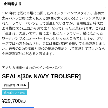
企画者より
1920年には既に市場に出回ったペインターパンツスタイル。当初の
太みパンツは縦に太く見える(側面が太く見える)ようバランス取りさ
れたトラウザーパンツとして誕生していますが、使用用途と時代に
より横に太く(正面から見て太く)なって行ったと思われます。これは
「生まれ」の違いです。縦に太く見せたトラウザー、横に広がった
ワークパンツ又はオーバーオールといったところでしょうか。ダリ
ーズでは両方を融合させ、更には曲線(立体)を用いて企画製造しまし
た。過去の2つの流儀と現代の技法の集約として体感して頂けたなら
企画製造冥利に尽きると言えます。
アメリカ海軍生まれのペインターパンツ
SEALs[30s NAVY TROUSER]
商品番号
2F0037
週末ポイント10％
¥
29,700
税込