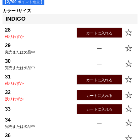
[
2,700
ポイント進呈 ]
カラー
サイズ
INDIGO
サイズ
股下
ウエスト
股上
渡幅
裾幅
28
86.4cm
73.1cm
26.3cm
32.2cm
23.4cm
28
カートに入れる
29
86.4cm
75.6cm
26.6cm
32.8cm
23.7cm
残りわずか
30
86.4cm
78.1cm
26.9cm
33.3cm
24.0cm
29
—
31
86.4cm
80.6cm
27.2cm
33.9cm
24.3cm
完売または欠品中
32
86.4cm
83.1cm
27.5cm
34.5cm
24.6cm
30
—
33
86.4cm
85.6cm
27.8cm
35.0cm
24.9cm
完売または欠品中
34
86.4cm
88.1cm
28.1cm
36.0cm
25.2cm
31
36
86.4cm
93.1cm
28.7cm
37.2cm
25.7cm
カートに入れる
残りわずか
38
86.4cm
98.1cm
29.3cm
38.3cm
26.7cm
32
カートに入れる
残りわずか
33
カートに入れる
34
—
完売または欠品中
36
—