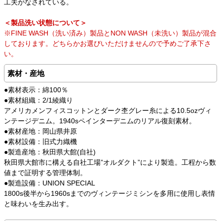
工夫がなされている。
＜製品洗い状態について＞
※FINE WASH（洗い済み）製品とNON WASH（未洗い）製品が混合
しております。どちらかお選びいただけませんので予めご了承下さ
い。
素材・産地
●素材表示：綿100％
●素材組織：2/1綾織り
アメリカメンフィスコットンとダーク杢グレー糸による10.5ozヴィ
ンテージデニム。1940sペインターデニムのリアル復刻素材。
●素材産地：岡山県井原
●素材設備：旧式力織機
●製造産地：秋田県大館(自社)
秋田県大館市に構える自社工場”オルダクト”により製造。工程から数
値まで証明する管理体制。
●製造設備：UNION SPECIAL
1800s後半から1960sまでのヴィンテージミシンを多用に使用し表情
と味わいを生み出す。