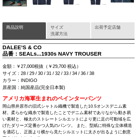
商品説明
サイズ
出荷予定店舗
洗濯方法
DALEE’S & CO
品番：SEALs...1930s NAVY TROUSER
金額：￥27,000税抜（￥29,700 税込）
サイズ：28 / 29 / 30 / 31 / 32 / 33 / 34 / 36 / 38
カラー：INDIGO
原産国：純国産品(完全日本製)
アメリカ海軍生まれのペインターパンツ
岡山県井原市の旧式シャトル織機で製造した10.5オンスデニム素
材。柔らかな織糸で製造したことでデニム素材でありながら動き易
い素材と、極太のストレートシルエットにより更に足の可動域を広
げたダリーズ定番かつ人気のパンツ。 また、型紙に特殊な立体構造
を適応し、正面より横から見たシルエットに太さが出るように創意