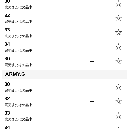
30
—
完売または欠品中
32
—
完売または欠品中
サイズ
股下
ウエスト
股上
渡幅
裾幅
33
31
86.4cm
83.5cm
24.7cm
30.7cm
18.6cm
—
完売または欠品中
33
86.4cm
88.5cm
25.3cm
32.2cm
19.2cm
34
34
86.4cm
91.0cm
25.6cm
33.0cm
19.5cm
—
完売または欠品中
36
—
完売または欠品中
ARMY.G
30
—
完売または欠品中
32
—
完売または欠品中
33
—
完売または欠品中
34