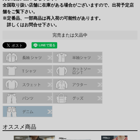
全国取り扱い店舗に在庫がある場合がございますので、出荷予定店
M
66.5cm
56.0cm
21.0cm
44.5cm
舗をご覧下さい。
L
69.0cm
58.5cm
22.0cm
45.5cm
※定番品、一部商品は再入荷の可能性があります。
XL
72.0cm
61.5cm
23.0cm
46.5cm
詳しくはお問合せ下さい。
USM
72.0cm
64.5cm
23.0cm
47.5cm
完売または欠品中
USL
75.0cm
67.5cm
24.0cm
48.5cm
オススメ商品