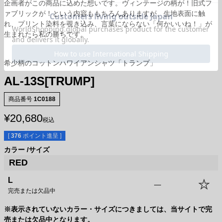
企画者がこの商品に込めた想いです。ヴィンテージの柄が！旧式フ
ァブリックが！という内容ももちろんありますが、生地表面に触
れ、プリント染料を覗き込み、言葉にならない「何かいいね！」が
生まれたら私の勝ちです。
希少柄のコットンハワイアンシャツ「トランプ」
AL-13S[TRUMP]
商品番号
1C0188
¥
20,680
税込
[
376
ポイント進呈 ]
カラー
サイズ
RED
L
—
完売または欠品中
サイズ
身丈
身幅
袖丈
肩幅
※表示されていないカラー・サイズにつきましては、当サイトで完
XS
61.0cm
50.5cm
19.0cm
42.5cm
売または欠品中となります。
S
64.0cm
53.5cm
20.0cm
43.5cm