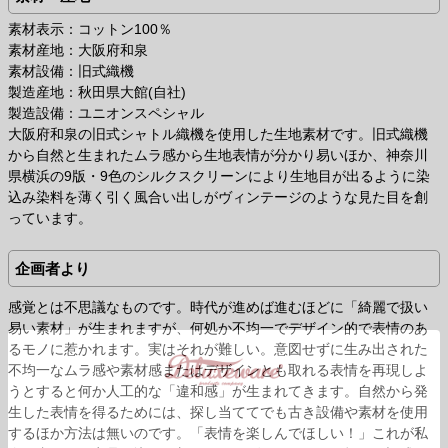
素材表示：コットン100％
素材産地：大阪府和泉
素材設備：旧式織機
製造産地：秋田県大館(自社)
製造設備：ユニオンスペシャル
大阪府和泉の旧式シャトル織機を使用した生地素材です。旧式織機
から自然と生まれたムラ感から生地表情が分かり易いほか、神奈川
県横浜の9版・9色のシルクスクリーンにより生地目が出るように染
込み染料を薄く引く風合い出しがヴィンテージのような見た目を創
っています。
企画者より
感覚とは不思議なものです。時代が進めば進むほどに「綺麗で扱い
易い素材」が生まれますが、何処か不均一でデザイン的で表情のあ
るモノに惹かれます。実はそれが難しい。意図せずに生み出された
不均一なムラ感や素材感またはデザインとも取れる表情を再現しよ
うとすると何か人工的な「違和感」が生まれてきます。自然から発
生した表情を得るためには、探し当ててでも古き設備や素材を使用
するほか方法は無いのです。「表情を楽しんでほしい！」これが私