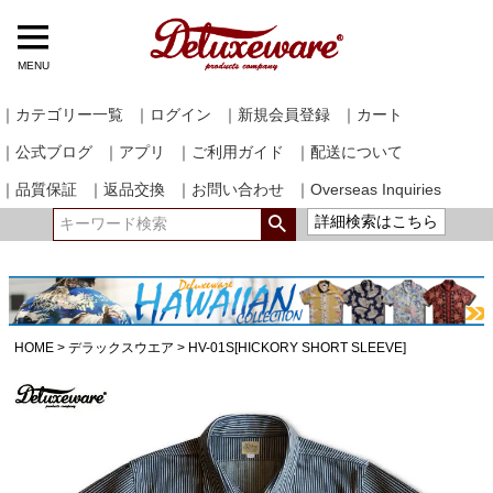
MENU
｜カテゴリー一覧
｜ログイン
｜新規会員登録
｜カート
｜公式ブログ
｜アプリ
｜ご利用ガイド
｜配送について
｜品質保証
｜返品交換
｜お問い合わせ
｜Overseas Inquiries
詳細検索はこちら
HOME
デラックスウエア
HV-01S[HICKORY SHORT SLEEVE]