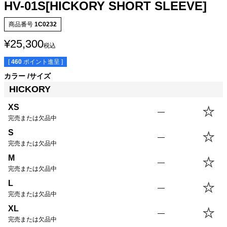
HV-01S[HICKORY SHORT SLEEVE]
商品番号
1C0232
¥
25,300
税込
[
460
ポイント進呈 ]
カラー
サイズ
サイズ
身丈
身幅
袖丈
肩幅
HICKORY
XS
64.0cm
48.5cm
18.0cm
44.5cm
XS
S
66.5cm
51.5cm
19.0cm
45.5cm
—
完売または欠品中
M
69.0cm
54.5cm
20.0cm
46.5cm
L
71.5cm
57.5cm
21.0cm
47.5cm
S
—
完売または欠品中
XL
74.0cm
60.5cm
22.0cm
48.5cm
USM
74.0cm
63.5cm
22.0cm
49.5cm
M
—
USL
76.5cm
66.5cm
23.0cm
50.5cm
完売または欠品中
L
—
完売または欠品中
XL
—
完売または欠品中