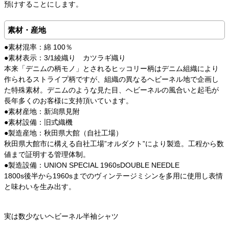
預けすることにします。
素材・産地
●素材混率：綿 100％
●素材表示：3/1綾織り カツラギ織り
本来「デニムの柄モノ」とされるヒッコリー柄はデニム組織により
作られるストライプ柄ですが、組織の異なるヘビーネル地で企画し
た特殊素材。デニムのような見た目、ヘビーネルの風合いと起毛が
長年多くのお客様に支持頂いています。
●素材産地：新潟県見附
●素材設備：旧式織機
●製造産地：秋田県大館（自社工場）
秋田県大館市に構える自社工場”オルダクト”により製造。工程から数
値まで証明する管理体制。
●製造設備：UNION SPECIAL 1960sDOUBLE NEEDLE
1800s後半から1960sまでのヴィンテージミシンを多用に使用し表情
と味わいを生み出す。
実は数少ないヘビーネル半袖シャツ