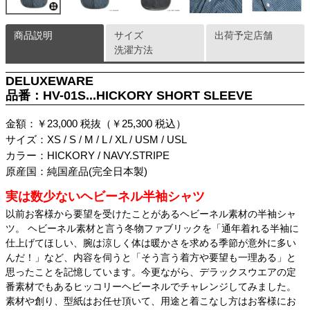
商品説明
サイズ
出荷予定店舗
洗濯方法
DELUXEWARE
品番：HV-01S...HICKORY SHORT SLEEVE
金額：￥23,000 税抜（￥25,300 税込）
サイズ：XS / S / M / L / XL / USM / USL
カラー：HICKORY / NAVY.STRIPE
原産国：純国産品(完全日本製)
実は数少ないヘビーネル半袖シャツ
以前お客様から要望を受けたことがあるヘビーネル素材の半袖シャ
ツ。 ヘビーネル素材と言う冬物ファブリックを「通年着れる半袖に
仕上げてほしい、腕は涼しく体は暖かさを求める季節が意外に多い
んだ！」など、内容を伺うと「そう言う着方や要望も一理ある」と
思ったことを記憶しています。今更ながら、デラックスウエアの定
番素材でもあるヒッコリーヘビーネルでチャレンジしてみました。
素材や創り、型紙はお任せ頂いて、用途と着こなし方はお客様にお