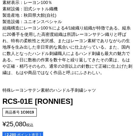
素材表示：レーヨン100％
素材設備：旧式シャトル織機
製造産地：秋田県大館(自社)
製造設備：ユニオンスペシャル
組織構造にレーヨン100％による4/1綾織り組織が特徴である。縦糸
に20番手を使用した高密度組織は所謂レーヨンサテン織りと呼ば
れ、特有の柔軟性と光沢感、またはレーヨン素材でありながらの生
地厚を生み出した非日常的な風合いに仕上がっている。また、国内
に数人となったハンドル刺繍職人によるハンド刺繍も最大の魅力で
ある。一日に数枚の作業を数十年と繰り返してきたその業は、もは
や正確・精巧そのもの。通常の2倍以上の針数にて正確に仕上げた刺
繍は、もはや商品ではなく作品と呼ぶにふさわしい。
特殊レーヨンサテン素材のハンドル手刺繍シャツ
RCS-01E [RONNIES]
商品番号
1C0019
¥
25,080
税込
[
2,280
ポイント進呈 ]