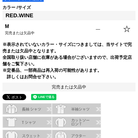
カラー
サイズ
RED.WINE
M
—
完売または欠品中
サイズ
身丈
身幅
袖丈
肩幅
※表示されていないカラー・サイズにつきましては、当サイトで完
売または欠品中となります。
M
66.5cm
56.0cm
21.0cm
44.5cm
全国取り扱い店舗に在庫がある場合がございますので、出荷予定店
L
69.0cm
58.5cm
22.0cm
45.5cm
舗をご覧下さい。
※定番品、一部商品は再入荷の可能性があります。
詳しくはお問合せ下さい。
完売または欠品中