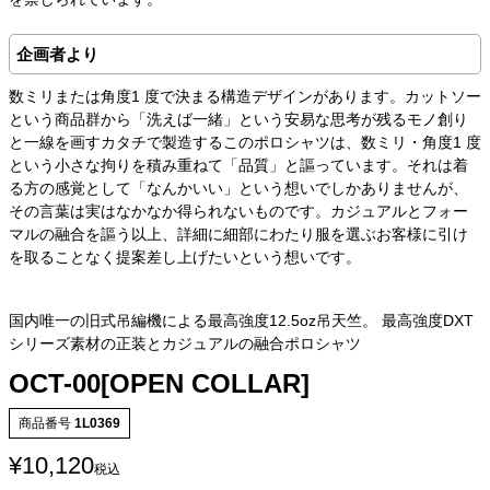
企画者より
数ミリまたは角度1 度で決まる構造デザインがあります。カットソー
という商品群から「洗えば一緒」という安易な思考が残るモノ創り
と一線を画すカタチで製造するこのポロシャツは、数ミリ・角度1 度
という小さな拘りを積み重ねて「品質」と謳っています。それは着
る方の感覚として「なんかいい」という想いでしかありませんが、
その言葉は実はなかなか得られないものです。カジュアルとフォー
マルの融合を謳う以上、詳細に細部にわたり服を選ぶお客様に引け
を取ることなく提案差し上げたいという想いです。
国内唯一の旧式吊編機による最高強度12.5oz吊天竺。 最高強度DXT
シリーズ素材の正装とカジュアルの融合ポロシャツ
OCT-00[OPEN COLLAR]
商品番号
1L0369
¥
10,120
税込