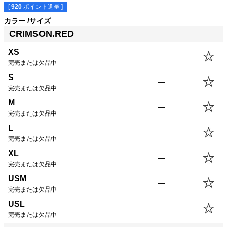
[
920
ポイント進呈 ]
カラー
サイズ
CRIMSON.RED
XS
—
完売または欠品中
サイズ
身丈
身幅
袖丈
肩幅
S
—
XS
56.5cm
43.0cm
19.0cm
42.0cm
完売または欠品中
S
59.5cm
46.0cm
20.0cm
43.0cm
M
M
62.5cm
49.0cm
21.0cm
44.0cm
—
完売または欠品中
L
65.5cm
52.0cm
22.0cm
45.0cm
L
XL
68.5cm
55.0cm
23.0cm
46.0cm
—
完売または欠品中
USM
68.5cm
58.0cm
23.0cm
47.0cm
XL
USL
71.5cm
61.0cm
24.0cm
48.0cm
—
完売または欠品中
USM
—
完売または欠品中
USL
—
完売または欠品中