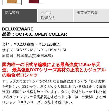
商品説明
サイズ
出荷予定店舗
洗濯方法
DELUXEWARE
品番：OCT-00...OPEN COLLAR
金額：￥9,200 税抜（￥10,120税込）
サイズ：XS / S / M / L / XL / USM / USL
原産国：純国産品(完全日本製)
国内唯一の旧式吊編機による最高強度12.5oz吊天
竺。 最高強度DXTシリーズ素材の正装とカジュアル
の融合ポロシャツ
デラックスウエアTシャツの顔となる最高強度Ｔシャツ「DXT素材」
を使用したポロシャツ。厚くガッシリ編み上げた素材は正しく最高
強度に相応しい風格を放っています。タフな素材としっかりした創
り込みでＴシャツの最高品質を体感出来る唯一無二の素材によるポ
ロシャツ「OCTシリーズ」を是非体感下さい。