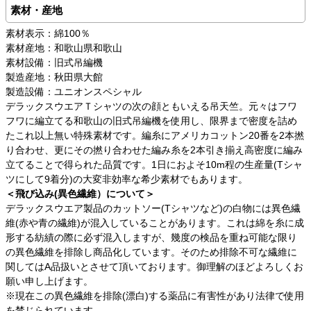
素材・産地
素材表示：綿100％
素材産地：和歌山県和歌山
素材設備：旧式吊編機
製造産地：秋田県大館
製造設備：ユニオンスペシャル
デラックスウエアＴシャツの次の顔ともいえる吊天竺。元々はフワ
フワに編立てる和歌山の旧式吊編機を使用し、限界まで密度を詰め
たこれ以上無い特殊素材です。編糸にアメリカコットン20番を2本撚
り合わせ、更にその撚り合わせた編み糸を2本引き揃え高密度に編み
立てることで得られた品質です。1日におよそ10m程の生産量(Tシャ
ツにして9着分)の大変非効率な希少素材でもあります。
＜飛び込み(異色繊維）について＞
デラックスウエア製品のカットソー(Tシャツなど)の白物には異色繊
維(赤や青の繊維)が混入していることがあります。これは綿を糸に成
形する紡績の際に必ず混入しますが、幾度の検品を重ね可能な限り
の異色繊維を排除し商品化しています。そのため排除不可な繊維に
関してはA品扱いとさせて頂いております。御理解のほどよろしくお
願い申し上げます。
※現在この異色繊維を排除(漂白)する薬品に有害性があり法律で使用
を禁じられています。