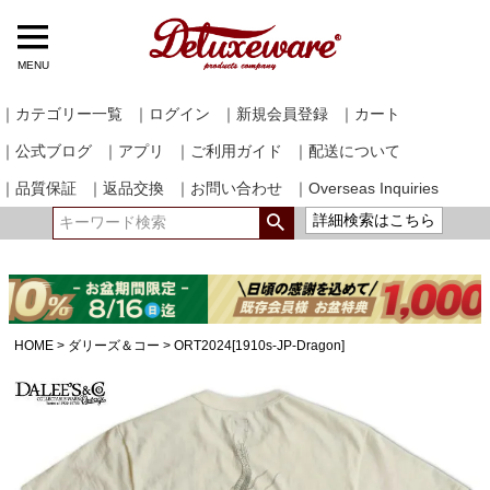
MENU
｜カテゴリー一覧
｜ログイン
｜新規会員登録
｜カート
｜公式ブログ
｜アプリ
｜ご利用ガイド
｜配送について
｜品質保証
｜返品交換
｜お問い合わせ
｜Overseas Inquiries
詳細検索はこちら
HOME
ダリーズ＆コー
ORT2024[1910s-JP-Dragon]