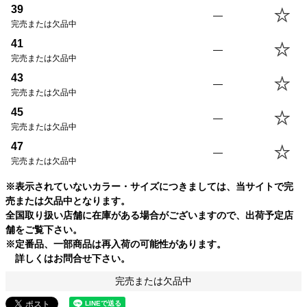
39
65.0cm
48.0cm
20.5cm
42.5cm
39
—
41
67.5cm
51.0cm
21.5cm
43.5cm
完売または欠品中
43
70.0cm
54.0cm
23.0cm
44.5cm
41
—
45
70.0cm
57.0cm
23.0cm
45.5cm
完売または欠品中
47
72.5cm
60.0cm
24.0cm
46.5cm
43
—
完売または欠品中
45
—
完売または欠品中
47
—
完売または欠品中
※表示されていないカラー・サイズにつきましては、当サイトで完
売または欠品中となります。
全国取り扱い店舗に在庫がある場合がございますので、出荷予定店
舗をご覧下さい。
※定番品、一部商品は再入荷の可能性があります。
詳しくはお問合せ下さい。
完売または欠品中