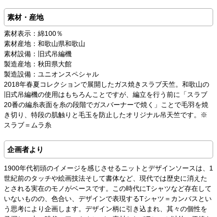
素材・産地
素材表示：綿100％
素材産地：和歌山県和歌山
素材設備：旧式吊編機
製造産地：秋田県大館
製造設備：ユニオンスペシャル
2018年春夏コレクションで展開したガス焼きスラブ天竺。和歌山の
旧式吊編機の使用はもちろんことですが、編立を行う前に「スラブ
20番の編糸表面を糸の段階でガスバーナーで焼く」ことで毛羽を焼
き切り、特段の肌触りと毛玉を防止したオリジナル吊天竺です。※
スラブ＝ムラ糸
企画者より
1900年代初頭のイメージを感じさせるニットとデザインソースは、1
世紀前のタッチや絵画技法そして書体など、現代では歴史に消えた
とされる実在のモノがベースです。この時代にTシャツなど存在して
いないものの、色合い、デザインで表現するTシャツ＝カンバスとい
う思考により企画します。デザイン柄に引き込まれ、其々の個性を