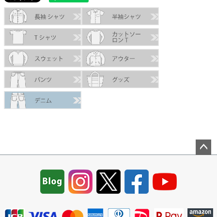
ペー
ジト
ップ
へ