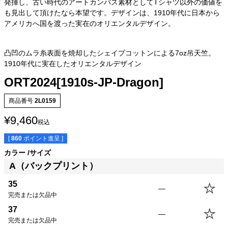
発揮し、古い時代のアートカンバス素材としてTシャツ以外の価値を
も見出して頂けたなら本望です。デザインは、1910年代に日本から
アメリカへ国を渡った実在のオリエンタルデザイン。
凸凹のムラ糸表面を焼却したシェイプコットンによる7oz吊天竺。
1910年代に実在したオリエンタルデザイン
ORT2024[1910s-JP-Dragon]
商品番号
2L0159
¥
9,460
税込
[
860
ポイント進呈 ]
カラー
サイズ
A（バックプリント）
35
—
サイズ
身丈
身幅
袖丈
肩幅
完売または欠品中
35
60.0cm
42.0cm
18.5cm
40.5cm
37
—
37
62.5cm
45.0cm
19.5cm
41.5cm
完売または欠品中