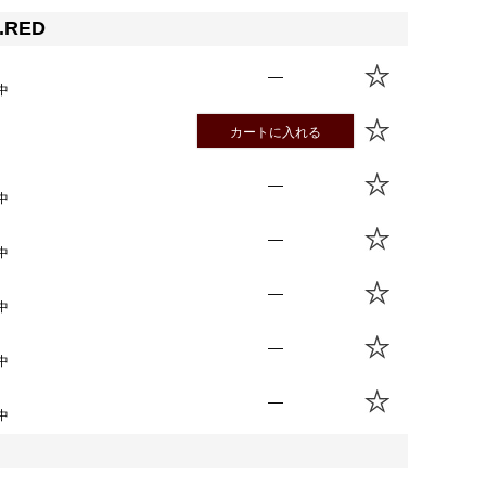
.RED
—
中
カートに入れる
—
中
—
中
—
中
—
中
—
中