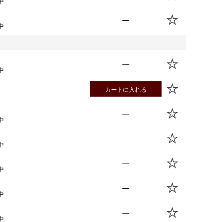
中
—
中
—
中
カートに入れる
—
中
—
中
—
中
—
中
—
中