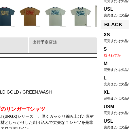
完売または欠品
USL
完売または欠品
BLACK
XS
完売または欠品
出荷予定店舗
S
残りわずか
M
完売または欠品
L
完売または欠品
OLD.GOLD / GREEN.WASH
XL
完売または欠品
USM
のリンガーTシャツ
完売または欠品
T(BRGX)シリーズ」。厚くガッシリ編み上げた素材
USL
素材としっかりした創り込みで丈夫なＴシャツを是非
完売または欠品
エアロゴデザイン。