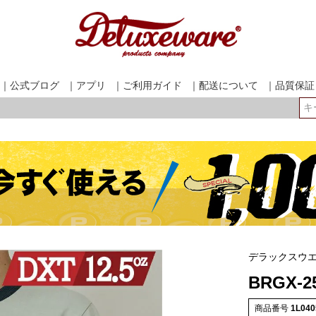
｜公式ブログ
｜アプリ
｜ご利用ガイド
｜配送について
｜品質保証
検索
デラックスウ
BRGX-2
商品番号
1L040