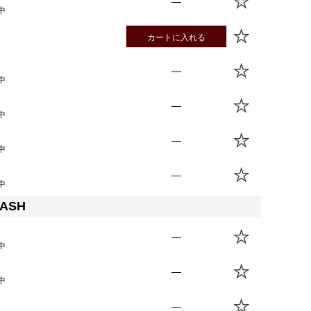
—
中
カートに入れる
—
中
—
中
—
中
—
中
WASH
—
中
—
中
—