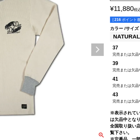
¥
11,880
税
[
216
ポイント進
カラー
サイズ
NATURAL
37
完売または欠品
39
完売または欠品
41
完売または欠品
43
完売または欠品
※表示されて
は欠品中とな
全国取り扱い
覧下さい。
※定番品、一