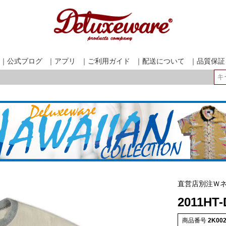
｜公式ブログ
｜アプリ
｜ご利用ガイド
｜配送について
｜品質保証
検索
直営店別注Ｗ
2011HT
商品番号
2K00