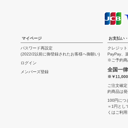
SIZE
身丈
身幅
袖丈
肩幅
39(M)
64.0cm
47.0cm
55.5cm
41.5cm
41(L)
66.5cm
49.5cm
57.5cm
42.5cm
43(XL)
69.0cm
52.0cm
59.5cm
43.5cm
マイページ
お支払い
パスワード再設定
クレジット
(2022/2以前に御登録されたお客様へ御願い)
PayPay
※ご予約商
ログイン
全国一律
メンバーズ登録
※￥11,0
ご注文確定
約商品は発
100円に
＝1円とし
くはご利用