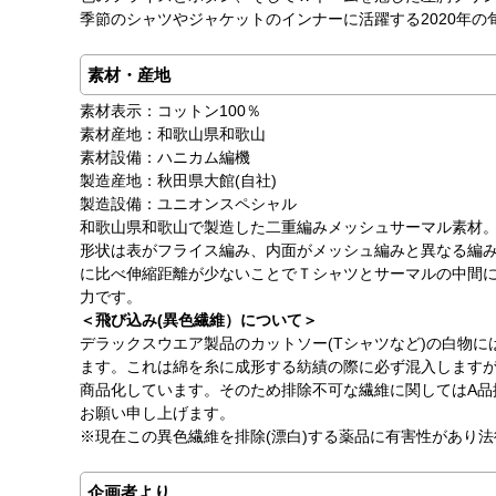
季節のシャツやジャケットのインナーに活躍する2020年の
素材・産地
素材表示：コットン100％
素材産地：和歌山県和歌山
素材設備：ハニカム編機
製造産地：秋田県大館(自社)
製造設備：ユニオンスペシャル
和歌山県和歌山で製造した二重編みメッシュサーマル素材
形状は表がフライス編み、内面がメッシュ編みと異なる編
に比べ伸縮距離が少ないことでＴシャツとサーマルの中間
力です。
＜飛び込み(異色繊維）について＞
デラックスウエア製品のカットソー(Tシャツなど)の白物に
ます。これは綿を糸に成形する紡績の際に必ず混入します
商品化しています。そのため排除不可な繊維に関してはA品
お願い申し上げます。
※現在この異色繊維を排除(漂白)する薬品に有害性があり
企画者より