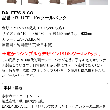
DALEE’S & CO
品番：BLUFF...10sツールバック
金額：￥15,800 税抜（￥17,380 税込）
サイズ：縦410mm×横480mm×幅150mm/持ち手600mm
カラー：EARLY.MIX[A]
原産国：純国産品(完全日本製)
王道かつシンプルなデザイン1910sツールバック。
この商品は1910年代初頭のツールバッグを基に手を加えてオリジナ
ル製造しています。日常使いし易い様にコットン素材でありなが
ら、持ち手・底面はウォッシャブルレザーを使用し耐久性も持たせ
たツールバックです。
素材・産地
素材表示：コットン・レザー
製造産地：秋田県大館(自社)
EARLY.MIX[A]は、オリジナルで製造したミックスカラーの工業用帆