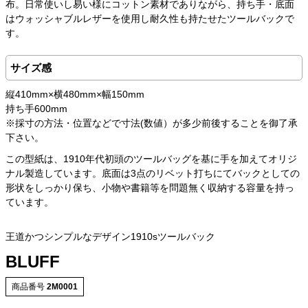
布。日常使いし易い様にコットン素材でありながら、持ち手・底面
はウォッシャブルレザーを使用し耐久性も持たせたツールバックで
す。
サイズ感
縦410mm×横480mm×幅150mm
持ち手600mm
※採寸の方法・位置などで寸法(数値）が多少前後することを御了承
下さい。
この型紙は、1910年代初頭のツールバッグを基に手を加えてオリジ
ナル製造しています。底面は3点のリベット打ちにてバックとしての
形状をしっかり保ち、小物や書籍等を問題無く収納する容量を持っ
ています。
王道かつシンプルなデザイン1910sツールバック
BLUFF
商品番号
2M0001