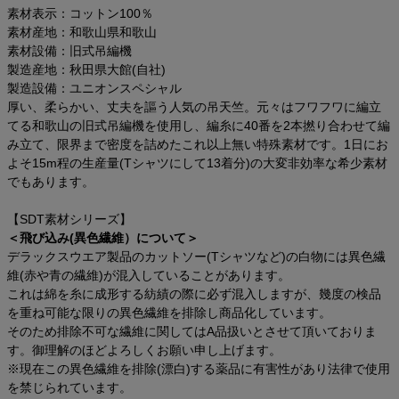
素材表示：コットン100％
素材産地：和歌山県和歌山
素材設備：旧式吊編機
製造産地：秋田県大館(自社)
製造設備：ユニオンスペシャル
厚い、柔らかい、丈夫を謳う人気の吊天竺。元々はフワフワに編立
てる和歌山の旧式吊編機を使用し、編糸に40番を2本撚り合わせて編
み立て、限界まで密度を詰めたこれ以上無い特殊素材です。1日にお
よそ15m程の生産量(Tシャツにして13着分)の大変非効率な希少素材
でもあります。
【SDT素材シリーズ】
＜飛び込み(異色繊維）について＞
デラックスウエア製品のカットソー(Tシャツなど)の白物には異色繊
維(赤や青の繊維)が混入していることがあります。
これは綿を糸に成形する紡績の際に必ず混入しますが、幾度の検品
を重ね可能な限りの異色繊維を排除し商品化しています。
そのため排除不可な繊維に関してはA品扱いとさせて頂いておりま
す。御理解のほどよろしくお願い申し上げます。
※現在この異色繊維を排除(漂白)する薬品に有害性があり法律で使用
を禁じられています。