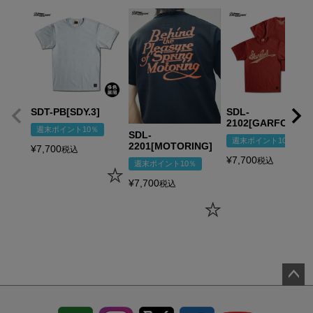
SDT-PB[SDY.3]
SDL-
2102[GARFORD]
週末ポイント10％
SDL-
週末ポイント10％
2201[MOTORING]
¥
7,700
税込
¥
7,700
税込
週末ポイント10％
¥
7,700
税込
ペー
ジト