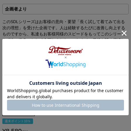
企画者より
このSDLシリーズはお客様の意向・要望「長く試して着てみて出る
次の理想」を受けた企画です。人は経験するたびに改善し向上する
ものですから、私達もお客様同様のスピードをもってこのシリーズ
を「次の進化」として企画しました。これまでの価値を認め継続し
ながらも、そこから次の価値へ進化を求めて向上を願うという御意
見・御要望は「ブランドへの愛情」感じ嬉しく思います。このシリ
ーズはお客様が「経験から次の理想をカタチにしてくれた」と言っ
ても過言では無いでしょう。厚くて、柔らかくて丈夫を謳う素材を
浅めのVネックとロゴプリントにより仕上げました。
国内唯一の旧式吊編機による10.5oz吊天竺。色気漂う浅めのＶネッ
クロゴＴシャツ
BRGD-22A[D.W.Co]
商品番号
1L0312
週末ポイント10％