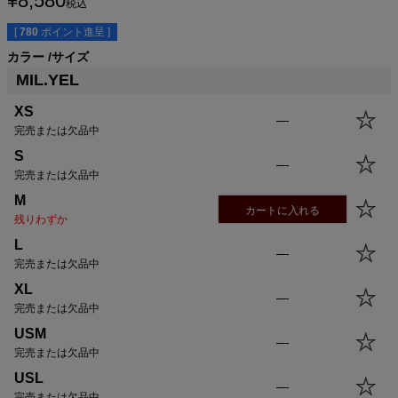
¥
8,580
税込
[
780
ポイント進呈 ]
カラー
サイズ
MIL.YEL
XS
サイズ
身丈
身幅
袖丈
肩幅
—
完売または欠品中
XS
59.0cm
43.0cm
16.0cm
40.0cm
S
S
61.5cm
46.0cm
17.0cm
41.0cm
—
完売または欠品中
M
64.0cm
49.0cm
18.0cm
42.0cm
L
66.5cm
52.0cm
19.0cm
43.0cm
M
カートに入れる
XL
69.0cm
55.0cm
20.5cm
44.0cm
残りわずか
USM
69.0cm
58.0cm
20.5cm
45.0cm
L
—
USL
71.5cm
61.0cm
21.5cm
46.0cm
完売または欠品中
XL
—
完売または欠品中
USM
—
完売または欠品中
USL
—
完売または欠品中