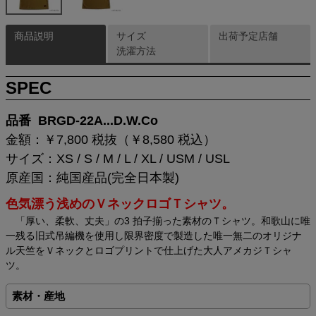
商品説明
サイズ
出荷予定店舗
洗濯方法
SPEC
品番 BRGD-22A...D.W.Co
金額：￥7,800 税抜（￥8,580 税込）
サイズ：XS / S / M / L / XL / USM / USL
原産国：純国産品(完全日本製)
色気漂う浅めのＶネックロゴＴシャツ。
「厚い、柔軟、丈夫」の3 拍子揃った素材のＴシャツ。和歌山に唯
一残る旧式吊編機を使用し限界密度で製造した唯一無二のオリジナ
ル天竺をＶネックとロゴプリントで仕上げた大人アメカジＴシャ
ツ。
素材・産地