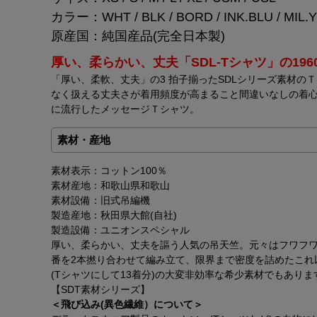
カラー：WHT / BLK / BORD / INK.BLU / MIL.Y
原産国：純国産品(完全日本製)
厚い、柔らかい、丈夫「SDL-Tシャツ」の19
「厚い、柔軟、丈夫」の3 拍子揃ったSDLシリーズ素材の
なく扱える丈夫さが着用頻度が高まること間違いなしの着心
に流行したメッセージＴシャツ。
素材・産地
素材表示：コットン100％
素材産地：和歌山県和歌山
素材設備：旧式吊編機
製造産地：秋田県大館(自社)
製造設備：ユニオンスペシャル
厚い、柔らかい、丈夫を謳う人気の吊天竺。元々はフワフワ
番を2本撚り合わせて編み立て、限界まで密度を詰めたこれ
(Tシャツにして13着分)の大変非効率な希少素材でもありま
【SDT素材シリーズ】
＜飛び込み(異色繊維）について＞