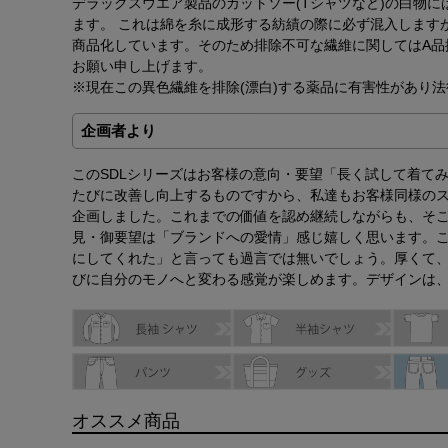
デラックスウエア製品のカットソー(Tシャツなど)の白物に
ます。 これは綿を糸に成形する紡績の際に必ず混入します
商品化しています。そのため排除不可な繊維に関してはA品
お願い申し上げます。
※現在この異色繊維を排除(漂白)する薬品に有害性があり
企画者より
このSDLシリーズはお客様の意向・要望「長く試して着て
たびに改善し向上するものですから、私達もお客様同様の
企画しました。これまでの価値を認め継続しながらも、そ
見・御要望は「ブランドへの愛情」感じ嬉しく思います。
にしてくれた」と言っても過言では無いでしょう。厚くて、
びに自分のモノへと変わる感覚が楽しめます。デザインは、
オススメ商品