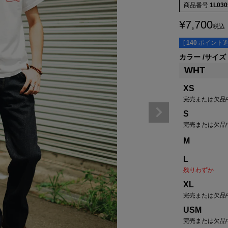
商品番号
1L030
¥
7,700
税込
[
140
ポイント進
カラー
サイズ
WHT
XS
完売または欠品
S
完売または欠品
M
L
残りわずか
XL
完売または欠品
USM
完売または欠品