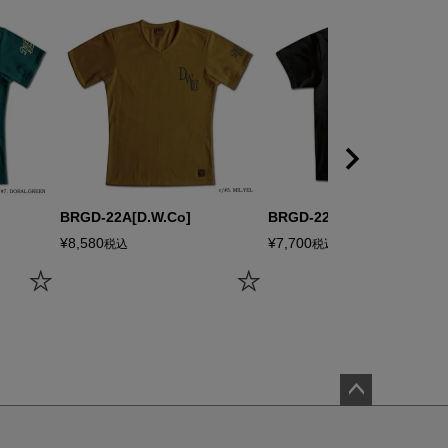
BRGD-22A[D.W.Co]
BRGD-22B[DELUXE]
¥
8,580
¥
7,700
税込
税込
ペー
ジト