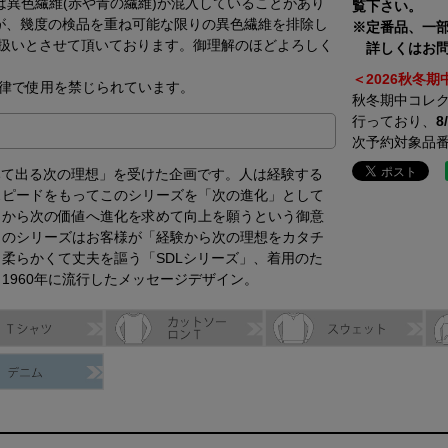
は異色繊維(赤や青の繊維)が混入していることがあり
覧下さい。
が、幾度の検品を重ね可能な限りの異色繊維を排除し
※定番品、一
扱いとさせて頂いております。御理解のほどよろしく
詳しくはお問
＜2026秋冬
法律で使用を禁じられています。
秋冬期中コレ
行っており、
次予約対象品
みて出る次の理想」を受けた企画です。人は経験する
スピードをもってこのシリーズを「次の進化」として
こから次の価値へ進化を求めて向上を願うという御意
このシリーズはお客様が「経験から次の理想をカタチ
柔らかくて丈夫を謳う「SDLシリーズ」、着用のた
1960年に流行したメッセージデザイン。