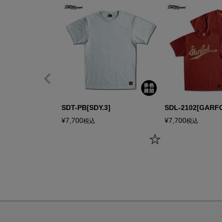
サイズ
身丈
身幅
袖丈
肩幅
XS
57.0cm
42.0cm
16.0cm
40.5cm
SDT-PB[SDY.3]
SDL-2102[GARF
S
59.5cm
45.0cm
17.0cm
41.5cm
¥
7,700
¥
7,700
税込
税込
M
62.0cm
48.0cm
18.0cm
42.5cm
L
65.0cm
51.0cm
19.0cm
43.5cm
XL
68.0cm
54.0cm
20.5cm
44.5cm
USM
68.0cm
57.0cm
20.5cm
45.5cm
USL
71.0cm
60.0cm
21.5cm
46.5cm