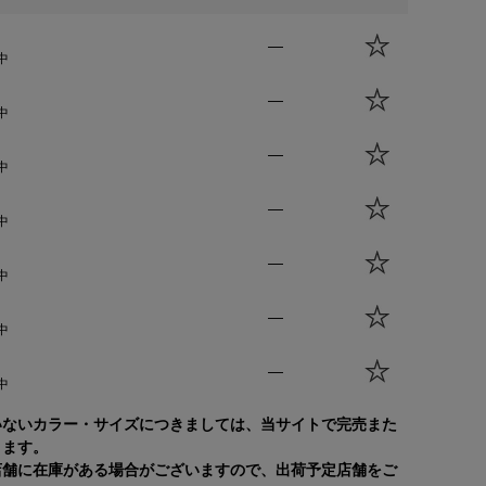
—
中
—
中
—
中
—
中
—
中
—
中
—
中
いないカラー・サイズにつきましては、当サイトで完売また
ります。
店舗に在庫がある場合がございますので、出荷予定店舗をご