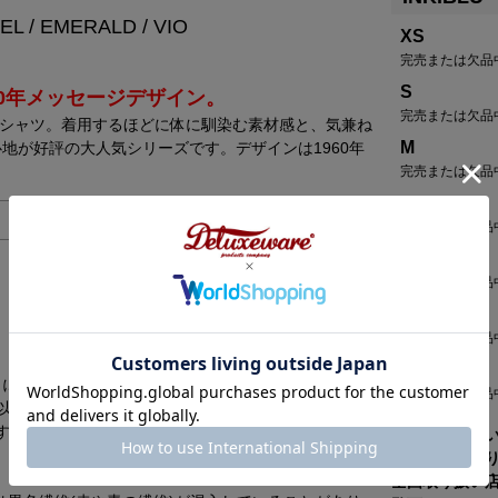
EL / EMERALD / VIO
XS
完売または欠品
S
60年メッセージデザイン。
完売または欠品
Ｔシャツ。着用するほどに体に馴染む素材感と、気兼ね
M
地が好評の大人気シリーズです。デザインは1960年
完売または欠品
L
完売または欠品
XL
完売または欠品
USM
完売または欠品
USL
に編立てる和歌山の旧式吊編機を使用し、編糸に40
完売または欠品
以上無い特殊素材です。1日におよそ15m程の生産量
す。
※表示されて
は欠品中とな
全国取り扱い