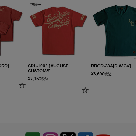
ORD]
SDL-1902 [AUGUST
BRGD-23A[D.W.Co]
CUSTOMS]
¥
8,690
税込
¥
7,150
税込