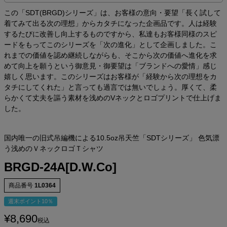
この「SDT(BRGD)シリーズ」は、お客様の意向・要望「長く試して
着てみて出る次の理想」からカタチになった企画品です。人は経験
するたびに改善し向上するものですから、私達もお客様同様のスピ
ードをもってこのシリーズを「次の進化」として企画しました。こ
れまでの価値を認め継続しながらも、そこから次の価値へ進化を求
めて向上を願うという御意見・御要望は「ブランドへの愛情」感じ
嬉しく思います。このシリーズはお客様が「経験から次の理想をカ
タチにしてくれた」と言っても過言では無いでしょう。厚くて、柔
らかくて丈夫を謳う素材を浅めのVネックとロゴプリントで仕上げま
した。
国内唯一の旧式吊編機による10.5oz吊天竺「SDTシリーズ」 色気漂
う浅めのＶネックロゴＴシャツ
BRGD-24A[D.W.Co]
商品番号
1L0364
週末ポイント10％
¥
8,690
税込