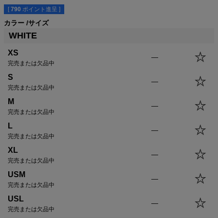
[
790
ポイント進呈 ]
カラー
サイズ
サイズ
身丈
身幅
袖丈
肩幅
WHITE
XS
59.0cm
43.0cm
16.0cm
40.0cm
S
61.5cm
46.0cm
17.0cm
41.0cm
XS
—
M
64.0cm
49.0cm
18.0cm
42.0cm
完売または欠品中
L
66.5cm
52.0cm
19.0cm
43.0cm
S
—
XL
69.0cm
55.0cm
20.5cm
44.0cm
完売または欠品中
USM
69.0cm
58.0cm
20.5cm
45.0cm
M
—
USL
71.5cm
61.0cm
21.5cm
46.0cm
完売または欠品中
L
—
完売または欠品中
XL
—
完売または欠品中
USM
—
完売または欠品中
USL
—
完売または欠品中