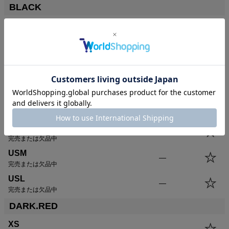
BLACK
XS
—
完売または欠品中
S
—
完売または欠品中
M
カートに入れる
残りわずか
L
—
完売または欠品中
XL
—
完売または欠品中
USM
—
完売または欠品中
USL
—
完売または欠品中
DARK.RED
XS
—