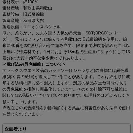
素材表示：綿100％
素材産地：和歌山県和歌山
素材設備：旧式吊編機
製造産地：秋田県大館
製造設備：ユニオンスペシャル
厚い、柔らかい、丈夫を謳う人気の吊天竺「SDT(BRGD)シリー
ズ」。元々はフワフワに編立てる和歌山の旧式吊編機を使用し、編
糸に40番を2本撚り合わせて編み立て、限界まで密度を詰めたこれ以
上無い特殊素材です。1日におよそ15m程の生産量(Tシャツにして13
着分)の大変非効率な希少素材でもあります。
＜飛び込み(異色繊維）について＞
デラックスウエア製品のカットソー(Tシャツなど)の白物には異色繊
維(赤や青の繊維)が混入していることがあります。これは綿を糸に成
形する紡績の際に必ず混入しますが、幾度の検品を重ね可能な限り
の異色繊維を排除し商品化しています。そのため排除不可な繊維に
関してはA品扱いとさせて頂いております。御理解のほどよろしくお
願い申し上げます。
※現在この異色繊維を排除(漂白)する薬品に有害性があり法律で使用
を禁じられています。
企画者より