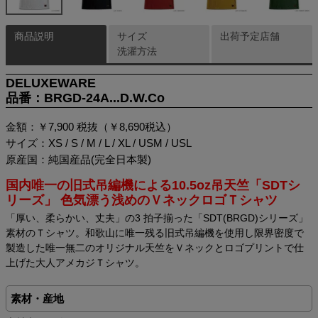
商品説明
サイズ
出荷予定店舗
洗濯方法
DELUXEWARE
品番：BRGD-24A...D.W.Co
金額：￥7,900 税抜（￥8,690税込）
サイズ：XS / S / M / L / XL / USM / USL
原産国：純国産品(完全日本製)
国内唯一の旧式吊編機による10.5oz吊天竺「SDTシ
リーズ」 色気漂う浅めのＶネックロゴＴシャツ
「厚い、柔らかい、丈夫」の3 拍子揃った「SDT(BRGD)シリーズ」
素材のＴシャツ。和歌山に唯一残る旧式吊編機を使用し限界密度で
製造した唯一無二のオリジナル天竺をＶネックとロゴプリントで仕
上げた大人アメカジＴシャツ。
素材・産地