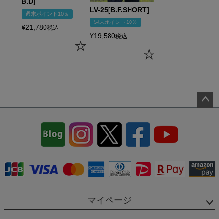
B.D]
LV-25[B.F.SHORT]
週末ポイント10％
週末ポイント10％
¥
21,780
税込
¥
19,580
税込
ペー
ジト
ップ
へ
マイページ