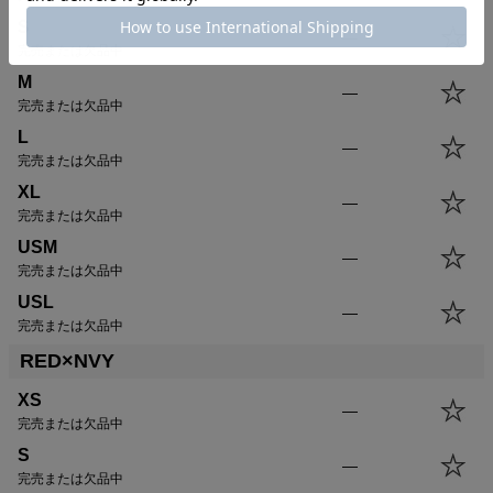
S
SIZE
身丈
身幅
袖丈
肩幅
—
完売または欠品中
XS
64.0cm
48.5cm
57.0cm
42.5cm
M
S
66.5cm
51.0cm
58.5cm
43.5cm
—
完売または欠品中
M
69.0cm
53.5cm
60.0cm
44.5cm
L
L
71.5cm
56.0cm
61.5cm
45.5cm
—
完売または欠品中
XL
74.0cm
58.5cm
63.0cm
46.5cm
XL
USM
74.0cm
61.0cm
63.0cm
47.5cm
—
完売または欠品中
USL
76.5cm
63.5cm
64.5cm
48.5cm
USM
—
完売または欠品中
USL
—
完売または欠品中
RED×NVY
XS
—
完売または欠品中
S
—
完売または欠品中