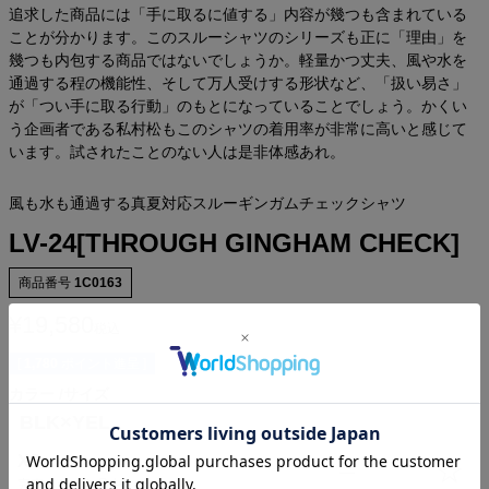
追求した商品には「手に取るに値する」内容が幾つも含まれている
ことが分かります。このスルーシャツのシリーズも正に「理由」を
幾つも内包する商品ではないでしょうか。軽量かつ丈夫、風や水を
通過する程の機能性、そして万人受けする形状など、「扱い易さ」
が「つい手に取る行動」のもとになっていることでしょう。かくい
う企画者である私村松もこのシャツの着用率が非常に高いと感じて
います。試されたことのない人は是非体感あれ。
風も水も通過する真夏対応スルーギンガムチェックシャツ
LV-24[THROUGH GINGHAM CHECK]
商品番号
1C0163
¥
19,580
税込
[
1,780
ポイント進呈 ]
カラー
サイズ
BLK×YEL
XS
—
完売または欠品中