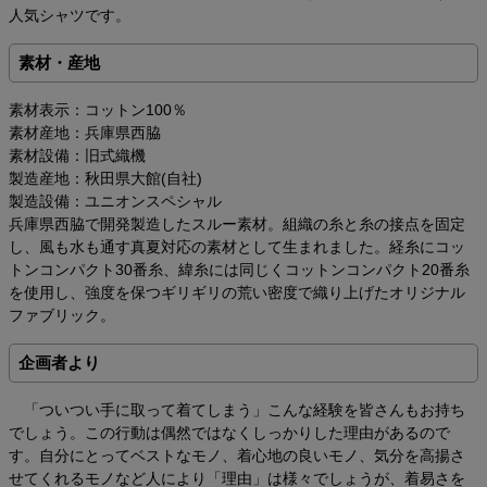
人気シャツです。
素材・産地
素材表示：コットン100％
素材産地：兵庫県西脇
素材設備：旧式織機
製造産地：秋田県大館(自社)
製造設備：ユニオンスペシャル
兵庫県西脇で開発製造したスルー素材。組織の糸と糸の接点を固定
し、風も水も通す真夏対応の素材として生まれました。経糸にコッ
トンコンパクト30番糸、緯糸には同じくコットンコンパクト20番糸
を使用し、強度を保つギリギリの荒い密度で織り上げたオリジナル
ファブリック。
企画者より
「ついつい手に取って着てしまう」こんな経験を皆さんもお持ち
でしょう。この行動は偶然ではなくしっかりした理由があるので
す。自分にとってベストなモノ、着心地の良いモノ、気分を高揚さ
せてくれるモノなど人により「理由」は様々でしょうが、着易さを