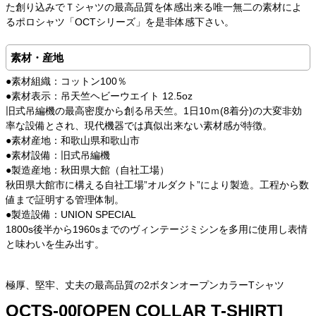
た創り込みでＴシャツの最高品質を体感出来る唯一無二の素材によ
るポロシャツ「OCTシリーズ」を是非体感下さい。
素材・産地
●素材組織：コットン100％
●素材表示：吊天竺ヘビーウエイト 12.5oz
旧式吊編機の最高密度から創る吊天竺。1日10ｍ(8着分)の大変非効
率な設備とされ、現代機器では真似出来ない素材感が特徴。
●素材産地：和歌山県和歌山市
●素材設備：旧式吊編機
●製造産地：秋田県大館（自社工場）
秋田県大館市に構える自社工場”オルダクト”により製造。工程から数
値まで証明する管理体制。
●製造設備：UNION SPECIAL
1800s後半から1960sまでのヴィンテージミシンを多用に使用し表情
と味わいを生み出す。
極厚、堅牢、丈夫の最高品質の2ボタンオープンカラーTシャツ
OCTS-00[OPEN COLLAR T-SHIRT]