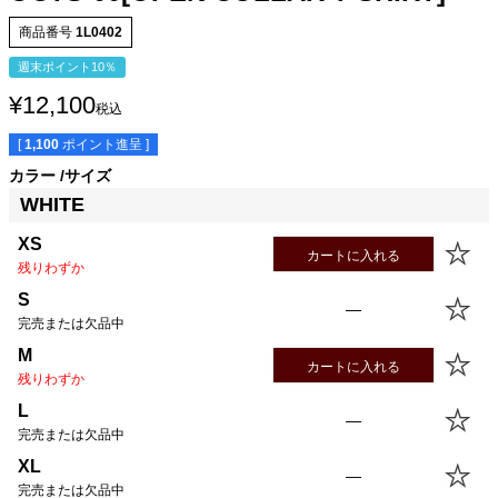
商品番号
1L0402
週末ポイント10％
¥
12,100
税込
[
1,100
ポイント進呈 ]
カラー
サイズ
WHITE
サイズ
身丈
身幅
袖丈
肩幅
XS
56.5cm
43.0cm
19.0cm
42.0cm
XS
カートに入れる
S
59.5cm
46.0cm
20.0cm
43.0cm
残りわずか
M
62.5cm
49.0cm
21.0cm
44.0cm
S
—
L
65.5cm
52.0cm
22.0cm
45.0cm
完売または欠品中
XL
68.5cm
55.0cm
23.0cm
46.0cm
M
USM
68.5cm
58.0cm
23.0cm
47.0cm
カートに入れる
残りわずか
USL
71.5cm
61.0cm
24.0cm
48.0cm
L
—
完売または欠品中
XL
—
完売または欠品中