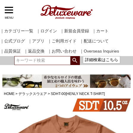
MENU
｜カテゴリー一覧
｜ログイン
｜新規会員登録
｜カート
｜公式ブログ
｜アプリ
｜ご利用ガイド
｜配送について
｜品質保証
｜返品交換
｜お問い合わせ
｜Overseas Inquiries
詳細検索はこちら
HOME
デラックスウエア
SDHT-00[HENLY NECK T-SHIRT]