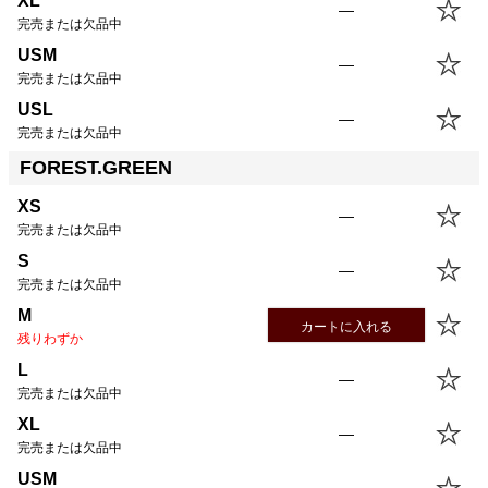
XL
—
完売または欠品中
USM
—
完売または欠品中
USL
—
完売または欠品中
FOREST.GREEN
XS
—
完売または欠品中
S
—
完売または欠品中
M
カートに入れる
残りわずか
L
—
完売または欠品中
XL
—
完売または欠品中
USM