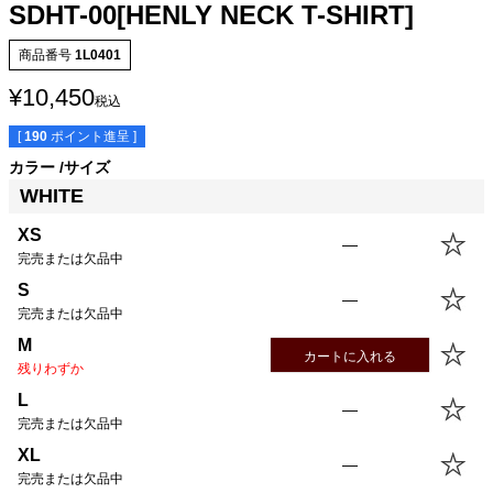
SDHT-00[HENLY NECK T-SHIRT]
商品番号
1L0401
¥
10,450
税込
[
190
ポイント進呈 ]
カラー
サイズ
WHITE
サイズ
身丈
身幅
袖丈
肩幅
XS
57.0cm
42.0cm
18.5cm
40.5cm
XS
—
S
60.0cm
45.0cm
19.5cm
41.5cm
完売または欠品中
M
63.0cm
48.0cm
20.5cm
42.5cm
S
—
L
66.0cm
51.0cm
21.5cm
43.5cm
完売または欠品中
XL
69.0cm
54.0cm
22.5cm
44.5cm
M
カートに入れる
USM
69.0cm
57.0cm
22.5cm
45.5cm
残りわずか
USL
72.0cm
60.0cm
23.5cm
46.5cm
L
—
完売または欠品中
XL
—
完売または欠品中