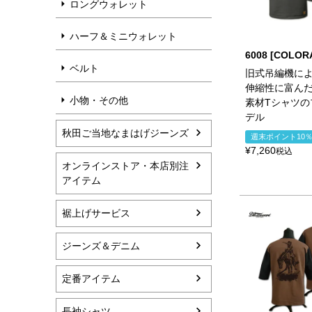
ロングウォレット
ハーフ＆ミニウォレット
6008 [COLOR
ベルト
旧式吊編機に
伸縮性に富ん
小物・その他
素材Tシャツの
デル
秋田ご当地なまはげジーンズ
週末ポイント10
¥
7,260
税込
オンラインストア・本店別注
アイテム
裾上げサービス
ジーンズ＆デニム
定番アイテム
長袖シャツ