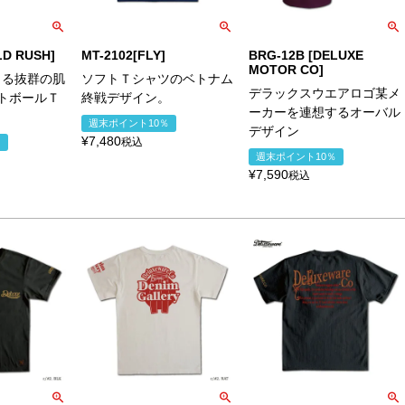
LD RUSH]
MT-2102[FLY]
BRG-12B [DELUXE
MOTOR CO]
よる抜群の肌
ソフトＴシャツのベトナム
デラックスウエアロゴ某メ
トボールＴ
終戦デザイン。
ーカーを連想するオーバル
週末ポイント10％
デザイン
¥
7,480
税込
％
週末ポイント10％
¥
7,590
税込