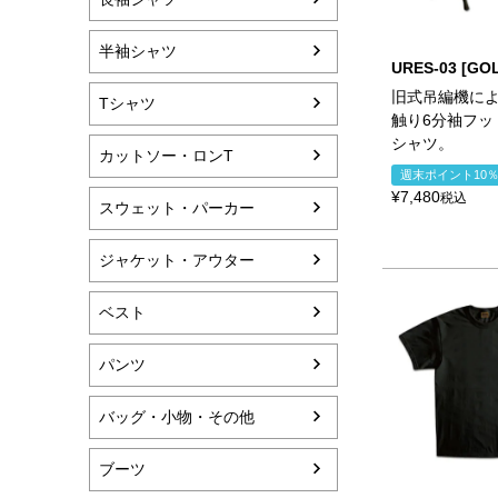
半袖シャツ
URES-03 [GO
旧式吊編機に
Tシャツ
触り6分袖フッ
シャツ。
カットソー・ロンT
週末ポイント10
¥
7,480
税込
スウェット・パーカー
ジャケット・アウター
ベスト
パンツ
バッグ・小物・その他
ブーツ