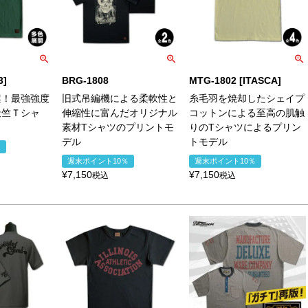
3]
BRG-1808
MTG-1802 [ITASCA]
案！最強強度
旧式吊編機による柔軟性と
糸毛羽を焼却したシェイプ
天竺Ｔシャ
伸縮性に富んだオリジナル
コットンによる至高の肌触
素材Tシャツのプリントモ
りのTシャツによるプリン
デル
トモデル
％
週末ポイント10％
週末ポイント10％
¥
7,150
¥
7,150
税込
税込