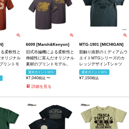
N]
6009 [Marsh&Kenyon]
MTG-1901 [MICHIGAN]
よる柔軟性と
旧式吊編機による柔軟性と
肌触り抜群のミディアムウ
だオリジナル
伸縮性に富んだオリジナル
エイトMTGシリーズのカ
プリントモ
素材のプリントモデル。
レッジデザインTシャツ
週末ポイント10％
週末ポイント10％
¥
7,040
〜
¥
7,150
税込
税込
％
詳細を見る