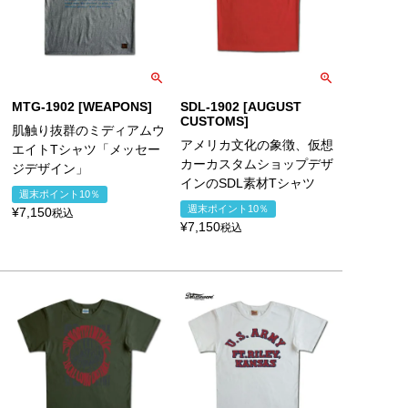
MTG-1902 [WEAPONS]
SDL-1902 [AUGUST
CUSTOMS]
肌触り抜群のミディアムウ
アメリカ文化の象徴、仮想
エイトTシャツ「メッセー
カーカスタムショップデザ
ジデザイン」
インのSDL素材Tシャツ
週末ポイント10％
週末ポイント10％
¥
7,150
税込
¥
7,150
税込