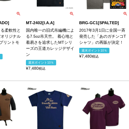
ADO]
MT-2402[I.A.A]
BRG-GC1[SPALTED]
よる柔軟性と
国内唯一の旧式吊編機によ
2017年3月1日に全国一斉
だオリジナル
る7.5oz吊天竺。 着心地と
発売した「あのガチンコT
プリントモ
着易さを追求したMTシリ
シャツ」の再販が決定！
ーズの王道カレッジデザイ
週末ポイント10％
ン
¥
7,480
税込
％
週末ポイント10％
¥
7,480
税込