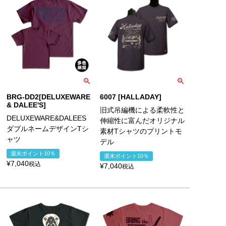
BRG-DD2[DELUXEWARE
6007 [HALLADAY]
& DALEE'S]
旧式吊編機による柔軟性と
DELUXEWARE&DALEES
伸縮性に富んだオリジナル
ダブルネームデザインTシ
素材Tシャツのプリントモ
ャツ
デル
週末ポイント10％
週末ポイント10％
¥
7,040
税込
¥
7,040
税込