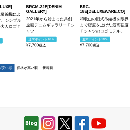
LUXE]
BRGM-22F[DENIM
BRG-
GALLERY]
18E[DELUXEWARE.CO]
式吊編機によ
2021年から始まった共創
和歌山の旧式吊編機を限界
天竺。シンプル
企画デニムギャラリーＴシ
まで密度を上げた最高強度
の大人ロゴＴ
ャツ
Ｔシャツのロゴモデル。
週末ポイント10％
週末ポイント10％
％
¥
7,700
¥
7,700
税込
税込
が安い順
価格が高い順
新着順