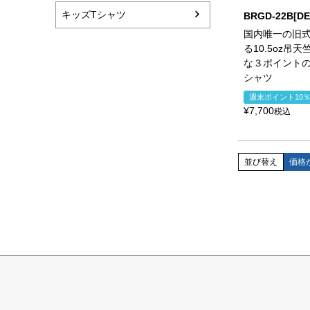
キッズTシャツ
BRGD-22B[DE
国内唯一の旧
る10.5oz吊
な３ポイント
シャツ
週末ポイント10
¥
7,700
税込
並び替え
価格