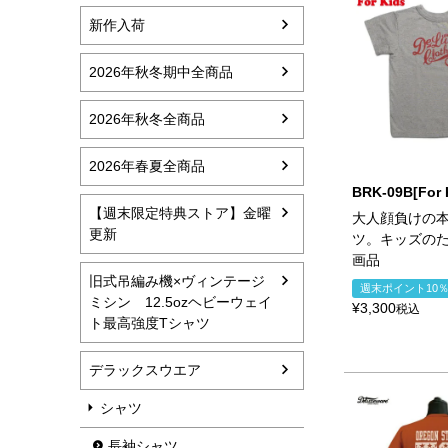
新作入荷
2026年秋冬期中全商品
2026年秋冬全商品
2026年春夏全商品
BRK-09B[For 
【週末限定特典ストア】金曜
大人顔負けの本
更新
ツ。キッズの
画品
旧式吊編み機×ヴィンテージ
週末ポイント10
ミシン 12.5ozヘビーウェイ
¥
3,300
税込
ト最高強度Tシャツ
デラックスウエア
シャツ
長袖シャツ