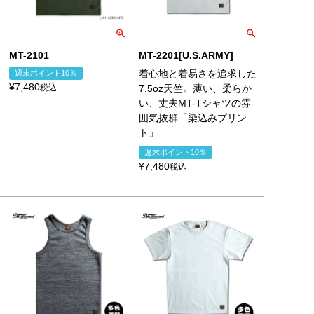
MT-2101
MT-2201[U.S.ARMY]
着心地と着易さを追求した
週末ポイント10％
¥
7,480
税込
7.5oz天竺。薄い、柔らか
い、丈夫MT-Tシャツの雰
囲気抜群「染込みプリン
ト」
週末ポイント10％
¥
7,480
税込