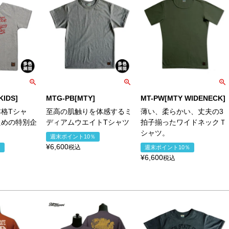
KIDS]
MTG-PB[MTY]
MT-PW[MTY WIDENECK]
格Tシャ
至高の肌触りを体感するミ
薄い、柔らかい、丈夫の3
ための特別企
ディアムウエイトTシャツ
拍子揃ったワイドネックＴ
シャツ。
週末ポイント10％
¥
6,600
税込
％
週末ポイント10％
¥
6,600
税込