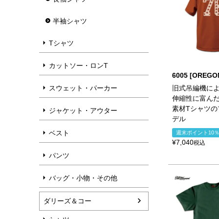
半袖シャツ
Tシャツ
カットソー・ロンT
6005 [OREGO
旧式吊編機に
スウェット・パーカー
伸縮性に富ん
素材Tシャツの
ジャケット・アウター
デル
ベスト
週末ポイント10
¥
7,040
税込
パンツ
バッグ・小物・その他
ダリーズ＆コー