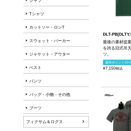
シャツ
Tシャツ
カットソー・ロンT
DLT-PB[DLTY.
スウェット・パーカー
最後の素材提
を誇る旧式吊
ジャケット・アウター
ツ。
週末ポイント10
ベスト
¥
7,150
税込
パンツ
バッグ・小物・その他
ブーツ
フィクサム＆ログス