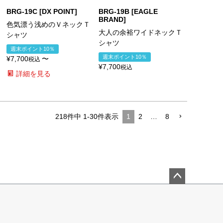
BRG-19C [DX POINT]
BRG-19B [EAGLE
BRAND]
色気漂う浅めのＶネックＴ
大人の余裕ワイドネックＴ
シャツ
シャツ
週末ポイント10％
週末ポイント10％
¥
7,700
〜
税込
¥
7,700
税込
詳細を見る
218
件中
1
-
30
件表示
1
2
…
8
ペー
ジト
ップ
へ