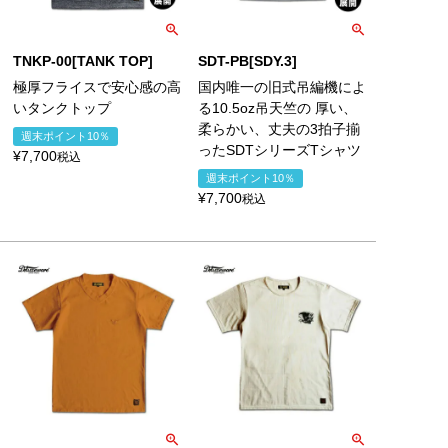
TNKP-00[TANK TOP]
SDT-PB[SDY.3]
極厚フライスで安心感の高
国内唯一の旧式吊編機によ
いタンクトップ
る10.5oz吊天竺の 厚い、
柔らかい、丈夫の3拍子揃
週末ポイント10％
ったSDTシリーズTシャツ
¥
7,700
税込
週末ポイント10％
¥
7,700
税込