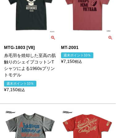
MTG-1803 [V8]
MT-2001
糸毛羽を焼却した至高の肌
週末ポイント10％
¥
7,150
触りのシェイプコットンT
税込
シャツによる1960sプリン
トモデル
週末ポイント10％
¥
7,150
税込