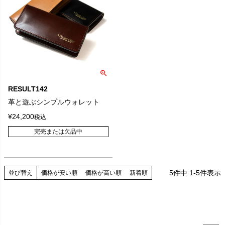
RESULT142
革と遊ぶシンプルウォレット
¥
24,200
税込
完売または欠品中
5
件中
1
-
5
件表示
並び替え
価格が安い順
価格が高い順
新着順