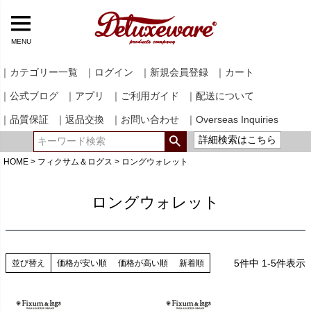
MENU
｜カテゴリー一覧
｜ログイン
｜新規会員登録
｜カート
｜公式ブログ
｜アプリ
｜ご利用ガイド
｜配送について
｜品質保証
｜返品交換
｜お問い合わせ
｜Overseas Inquiries
詳細検索はこちら
HOME
フィクサム＆ログス
ロングウォレット
ロングウォレット
5
件中
1
-
5
件表示
並び替え
価格が安い順
価格が高い順
新着順