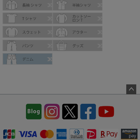
ペー
ジト
ップ
へ