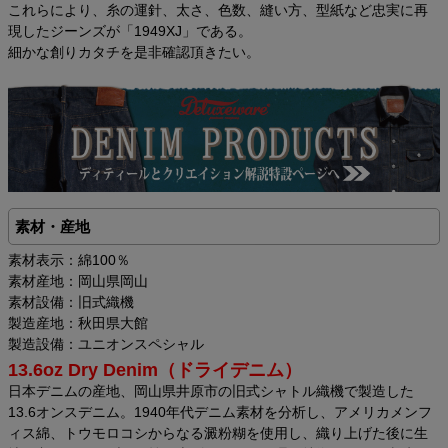
これらにより、糸の運針、太さ、色数、縫い方、型紙など忠実に再
現したジーンズが「1949XJ」である。
細かな創りカタチを是非確認頂きたい。
素材・産地
素材表示：綿100％
素材産地：岡山県岡山
素材設備：旧式織機
製造産地：秋田県大館
製造設備：ユニオンスペシャル
13.6oz Dry Denim（ドライデニム）
日本デニムの産地、岡山県井原市の旧式シャトル織機で製造した
13.6オンスデニム。1940年代デニム素材を分析し、アメリカメンフ
ィス綿、トウモロコシからなる澱粉糊を使用し、織り上げた後に生