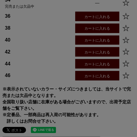
—
完売または欠品中
サイズ
身丈
身幅
袖丈
肩幅
36
34
52.5cm
49.0cm
57.8cm
39.3cm
カートに入れる
36
55.5cm
52.0cm
59.8cm
40.3cm
38
カートに入れる
38
58.5cm
55.0cm
61.8cm
41.3cm
40
61.5cm
58.0cm
63.8cm
42.3cm
40
カートに入れる
42
64.5cm
61.0cm
65.8cm
43.3cm
42
カートに入れる
44
64.5cm
64.0cm
65.8cm
44.3cm
46
67.5cm
67.0cm
67.8cm
45.3cm
44
カートに入れる
46
カートに入れる
※表示されていないカラー・サイズにつきましては、当サイトで完
売または欠品中となります。
全国取り扱い店舗に在庫がある場合がございますので、出荷予定店
舗をご覧下さい。
※定番品、一部商品は再入荷の可能性があります。
詳しくはお問合せ下さい。