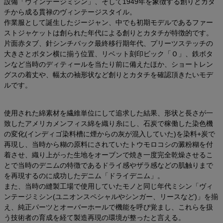
設備「ヴィンテージミシン」、そして1949年を象徴する創りとカタ
チから成る貫禄のヴィンテージスタイル。
作業服として誕生したジージャン、中でも初期モデルであるファー
ストジャケットは創られた年代による創りとカタチが特徴的です。
片面赤タブ、針シンチバック最終移行期年代、プリーツステッチの
大きさとボタン横に揃う位置、リベット刻印ビック「Ｏ」、鉄ボタ
ンなど当時のディティールを当たり前に備えたほか、ショートレン
グスの着丈や、幅太の袖形状など創りとカタチを確認頂きたいモデ
ルです。
使用された綿素材を繊維単位にして追求した結果、形状と長さが一
致したアメリカメンフィス綿を織り糸にし、石炭で稼働した染色機
の変化(インディゴ染料槽に煙からの灰が混入していた)を染料+炭で
再現し、当時から糊の原料にされていたトウモロコシの澱粉糊を付
着させ、織り上がった生地をオーブンで焼き一度完全乾燥させるこ
とで当時のデニムの特徴であるドライ感やザラ感などの肌触りまで
を再現するのに成功したデニム「ドライデニム」。
また、当時の縫製工場で使用していたモノと同じ年代ミシン「ヴィ
ンテージミシン(ユニオンスペシャルやシンガー、リースなど)」を揃
え、純正パーツとオーバーホールで機能を呼び覚まし、これらを扱
う技術者の育成を経て製造再現の環境が整ったと言える。