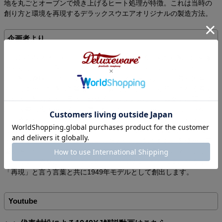
地を丸ごとオーブンで焼き上げるヒート処理が特徴。これは当時の
創り方と環境を再現するデラックスウエアオリジナルの製造方法。
企画者より
この1949Sファーストジャケットを商品にするにあたり私には葛藤
がありました。俗にいうヴィンテージファーストデニムジャケット
は、私の趣味で年代による創りやパーツの違いなどで何着も所有し
ていますが、当時の作業服と言う観点からは当たり前とされる着丈
の短さと袖の太さと長さ、全体的なバランスなど、カタチに関して
は「改善の余地がある」と言う想いでした。しかし、このジャケッ
トの貫禄や雰囲気の一つでもあるため、創り変えることにもそのま
ま創ることにも葛藤がありました。 今回あえて再現する企画を立ち
上げます。ヴィンテージらしいカタチや雰囲気を好むお客様から要
望を頂いたことも起因し、当時のモノ創りの再現でお応えしようと
思います。素材からミシン設備、当時の製造工程や環境に至るまで
「再現」と言う言葉と共に1949年モデルとして創出します。
Youtube