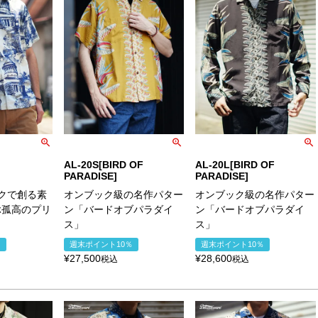
AL-20S[BIRD OF
AL-20L[BIRD OF
PARADISE]
PARADISE]
クで創る素
オンブック級の名作パター
オンブック級の名作パター
ぶ孤高のプリ
ン「バードオブパラダイ
ン「バードオブパラダイ
ス」
ス」
％
週末ポイント10％
週末ポイント10％
¥
27,500
¥
28,600
税込
税込