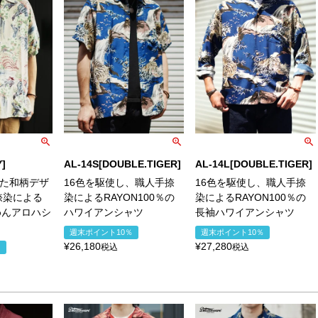
]
AL-14S[DOUBLE.TIGER]
AL-14L[DOUBLE.TIGER]
した和柄デザ
16色を駆使し、職人手捺
16色を駆使し、職人手捺
捺染による
染によるRAYON100％の
染によるRAYON100％の
めんアロハシ
ハワイアンシャツ
長袖ハワイアンシャツ
週末ポイント10％
週末ポイント10％
¥
26,180
¥
27,280
税込
税込
％