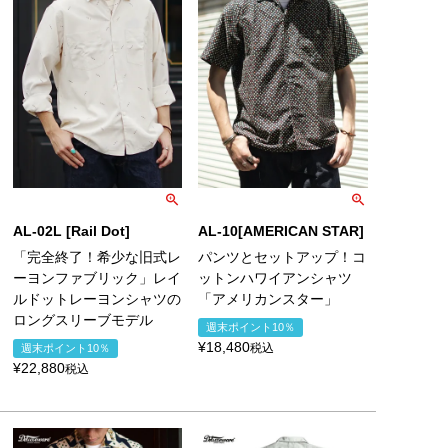
AL-02L [Rail Dot]
AL-10[AMERICAN STAR]
「完全終了！希少な旧式レ
パンツとセットアップ！コ
ーヨンファブリック」レイ
ットンハワイアンシャツ
ルドットレーヨンシャツの
「アメリカンスター」
ロングスリーブモデル
週末ポイント10％
¥
18,480
税込
週末ポイント10％
¥
22,880
税込