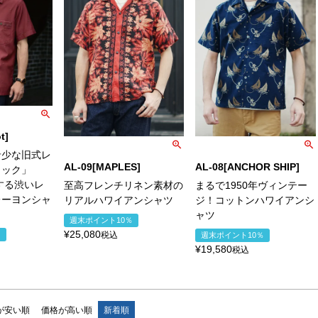
t]
希少な旧式レ
AL-09[MAPLES]
AL-08[ANCHOR SHIP]
リック」
彿する渋いレ
至高フレンチリネン素材の
まるで1950年ヴィンテー
レーヨンシャ
リアルハワイアンシャツ
ジ！コットンハワイアンシ
ャツ
週末ポイント10％
¥
25,080
税込
％
週末ポイント10％
¥
19,580
税込
が安い順
価格が高い順
新着順