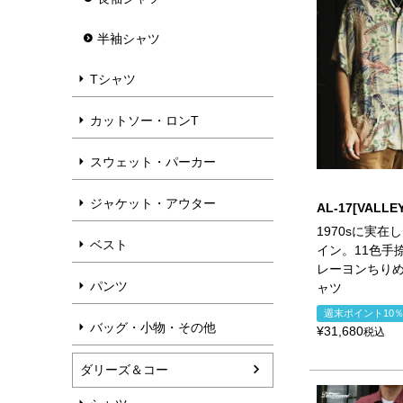
半袖シャツ
Tシャツ
カットソー・ロンT
スウェット・パーカー
ジャケット・アウター
AL-17[VALLEY
1970sに実在
ベスト
イン。11色手
レーヨンちり
パンツ
ャツ
週末ポイント10
バッグ・小物・その他
¥
31,680
税込
ダリーズ＆コー