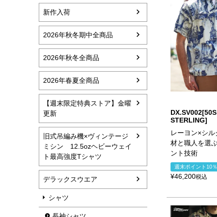
新作入荷
2026年秋冬期中全商品
2026年秋冬全商品
2026年春夏全商品
【週末限定特典ストア】金曜
DX.SV002[50S
更新
STERLING]
レーヨン×シル
旧式吊編み機×ヴィンテージ
材と職人を選
ミシン 12.5ozヘビーウェイ
ント技術
ト最高強度Tシャツ
週末ポイント10
¥
46,200
税込
デラックスウエア
シャツ
長袖シャツ