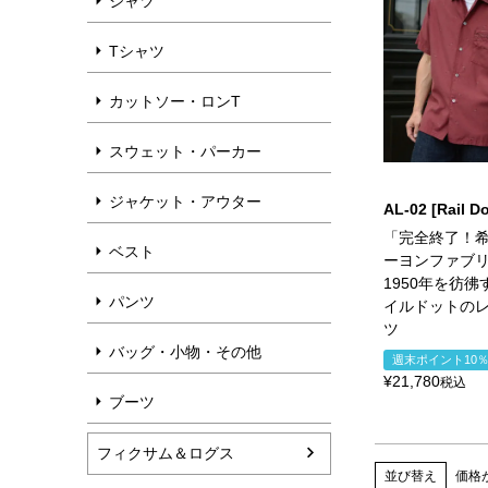
シャツ
Tシャツ
カットソー・ロンT
スウェット・パーカー
ジャケット・アウター
AL-02 [Rail Do
「完全終了！
ベスト
ーヨンファブ
1950年を彷
パンツ
イルドットの
ツ
バッグ・小物・その他
週末ポイント10
¥
21,780
税込
ブーツ
フィクサム＆ログス
並び替え
価格