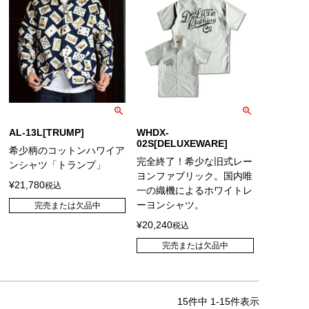
AL-13L[TRUMP]
WHDX-
02S[DELUXEWARE]
希少柄のコットンハワイア
完全終了！希少な旧式レー
ンシャツ「トランプ」
ヨンファブリック。国内唯
¥
21,780
税込
一の織機によるホワイトレ
ーヨンシャツ。
完売または欠品中
¥
20,240
税込
完売または欠品中
15
件中
1
-
15
件表示