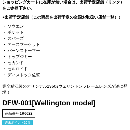
ショッピングカートに在庫が無い場合は、出荷予定店舗（リンク）
をご参照下さい。
●出荷予定店舗（この商品を出荷予定の全国お取扱い店舗一覧））
・
ソウエン
・
ポケット
・
スパーズ
・
アースマーケット
・
バーンストーマー
・
トップジミー
・
セカンド
・
セルロイド
・ ディストック佐賀
完全鯖江製のオリジナル1960sウェリントンフレームレンズが遂に登
場！
DFW-001[Wellington model]
商品番号
1R0022
週末ポイント10％