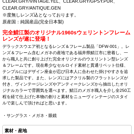
CLEAR.GRY/VINTAGE.YEL、CLEAR.GRY/GPSY.PUR、
CLEAR.GRY/ANTIQUE.GEN
※度無しレンズ込となっております。
原産国：純国産品(完全日本製)
完全鯖江製のオリジナル1960sウェリントンフレーム
レンズが遂に登場！
デラックスウエア初となるレンズ＆フレーム製品「DFW-001」。レ
ンズ＆フレーム含むメガネの産地である福井県鯖江市に密着し、一
から職人と共に創り上げた完全オリジナルのウエリントン型レンズ
＆フレームです。現在希少なセルロイド素材と貫通リベット仕様、
テンプルにはデザイン座金が忍び日本人に合わせた掛けやすさを追
求した製品です。また、レンズにはアクリル製のフラットレンズが
付き、ヴィンテージレンズやアンティークレンズから抽出したオリ
ジナルカラーで雰囲気を選べます。鯖江のメガネ職人を介し全250工
程を経て仕上げた本物の創りと素材をニューヴィンテージのスタイ
ルで楽しんで頂ければと思います。
・サングラス・メガネ・眼鏡
素材・産地