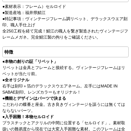
●素材表示：フレーム）セルロイド
●製造産地：福井県鯖江
●特記事項：ヴィンテージフレーム調リベット、デラックスウエア刻
印、職人手仕上げ
全250工程を経て完成！鯖江の職人を繋ぎ製造されたヴィンテージフ
レームメガネ。完全鯖江製の拘りをご確認ください。
特徴
●本物の創りの証「リベット」
リベットは金具とフレームと接続する。ヴィンテージフレームはリ
ベットが当たり前。
●全オリジナル
右手は刻印＋箔のデラックスウエアネーム。左手にはMADE IN
SABAE刻印。レンズカラーもオリジナル！
●機能とデザインはパーツで決まる
こだわりの蝶番と座金。古き良きヴィンテージを謳うには無くては
ならないパーツ。
●入手困難！本物セルロイド
プラスチックとアクリルの中間に位置する「セルロイド」。素材取
扱いの難易度から現在では大変入手困難な素材。このフレームは全