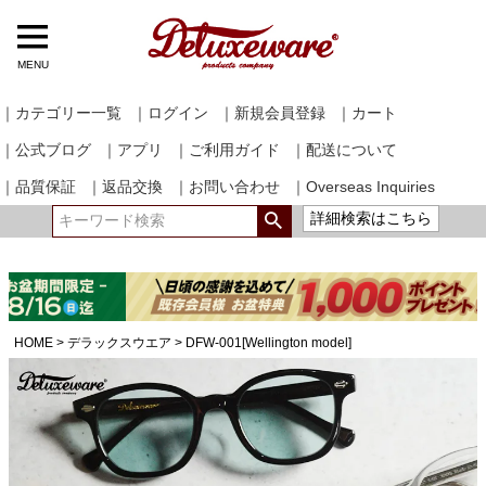
MENU
｜カテゴリー一覧
｜ログイン
｜新規会員登録
｜カート
｜公式ブログ
｜アプリ
｜ご利用ガイド
｜配送について
｜品質保証
｜返品交換
｜お問い合わせ
｜Overseas Inquiries
詳細検索はこちら
HOME
デラックスウエア
DFW-001[Wellington model]