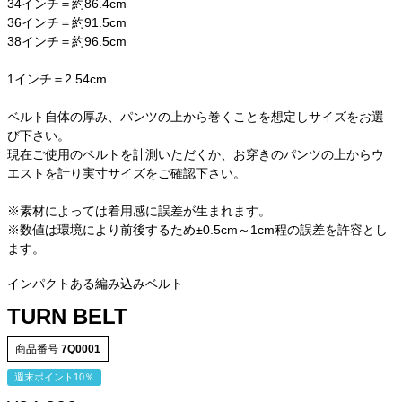
34インチ＝約86.4cm
36インチ＝約91.5cm
38インチ＝約96.5cm
1インチ＝2.54cm
ベルト自体の厚み、パンツの上から巻くことを想定しサイズをお選
び下さい。
現在ご使用のベルトを計測いただくか、お穿きのパンツの上からウ
エストを計り実寸サイズをご確認下さい。
※素材によっては着用感に誤差が生まれます。
※数値は環境により前後するため±0.5cm～1cm程の誤差を許容とし
ます。
インパクトある編み込みベルト
TURN BELT
商品番号
7Q0001
週末ポイント10％