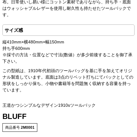
布。日常使いし易い様にコットン素材でありながら、持ち手・底面
はウォッシャブルレザーを使用し耐久性も持たせたツールバックで
す。
サイズ感
縦410mm×横480mm×幅150mm
持ち手600mm
※採寸の方法・位置などで寸法(数値）が多少前後することを御了承
下さい。
この型紙は、1910年代初頭のツールバッグを基に手を加えてオリジ
ナル製造しています。底面は3点のリベット打ちにてバックとしての
形状をしっかり保ち、小物や書籍等を問題無く収納する容量を持っ
ています。
王道かつシンプルなデザイン1910sツールバック
BLUFF
商品番号
2M0001