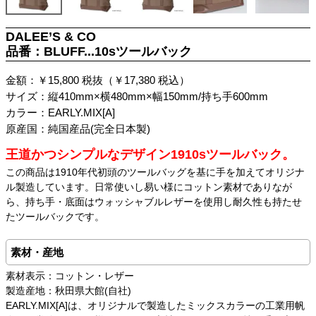
DALEE’S & CO
品番：BLUFF...10sツールバック
金額：￥15,800 税抜（￥17,380 税込）
サイズ：縦410mm×横480mm×幅150mm/持ち手600mm
カラー：EARLY.MIX[A]
原産国：純国産品(完全日本製)
王道かつシンプルなデザイン1910sツールバック。
この商品は1910年代初頭のツールバッグを基に手を加えてオリジナ
ル製造しています。日常使いし易い様にコットン素材でありなが
ら、持ち手・底面はウォッシャブルレザーを使用し耐久性も持たせ
たツールバックです。
素材・産地
素材表示：コットン・レザー
製造産地：秋田県大館(自社)
EARLY.MIX[A]は、オリジナルで製造したミックスカラーの工業用帆