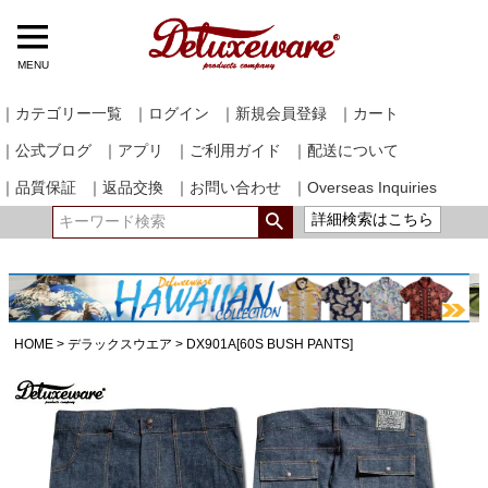
MENU
｜カテゴリー一覧
｜ログイン
｜新規会員登録
｜カート
｜公式ブログ
｜アプリ
｜ご利用ガイド
｜配送について
｜品質保証
｜返品交換
｜お問い合わせ
｜Overseas Inquiries
詳細検索はこちら
HOME
デラックスウエア
DX901A[60S BUSH PANTS]