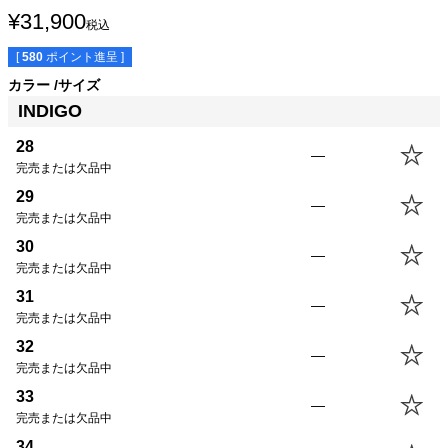
¥
31,900
税込
[
580
ポイント進呈 ]
カラー
サイズ
サイズ
股下
ウエスト
股上
渡幅
裾幅
INDIGO
28
82.0cm
74.7cm
25.0cm
30.0cm
20.5cm
28
29
82.0cm
77.3cm
25.5cm
30.0cm
21.0cm
—
完売または欠品中
30
82.0cm
79.8cm
26.0cm
31.0cm
21.5cm
31
82.0cm
82.4cm
26.5cm
31.0cm
22.0cm
29
—
完売または欠品中
32
82.0cm
84.9cm
27.0cm
32.0cm
22.5cm
33
82.0cm
87.4cm
27.5cm
32.0cm
23.0cm
30
—
34
82.0cm
90.0cm
28.0cm
33.0cm
23.5cm
完売または欠品中
36
82.0cm
92.5cm
29.0cm
34.0cm
24.5cm
31
—
38
82.0cm
95.1cm
30.0cm
35.5cm
25.5cm
完売または欠品中
32
—
完売または欠品中
33
—
完売または欠品中
34