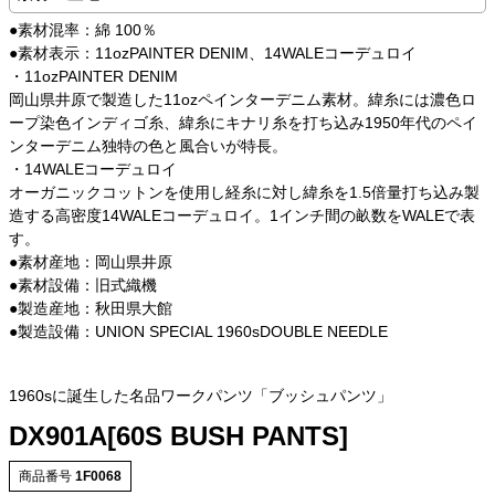
●素材混率：綿 100％
●素材表示：11ozPAINTER DENIM、14WALEコーデュロイ
・11ozPAINTER DENIM
岡山県井原で製造した11ozペインターデニム素材。緯糸には濃色ロ
ープ染色インディゴ糸、緯糸にキナリ糸を打ち込み1950年代のペイ
ンターデニム独特の色と風合いが特長。
・14WALEコーデュロイ
オーガニックコットンを使用し経糸に対し緯糸を1.5倍量打ち込み製
造する高密度14WALEコーデュロイ。1インチ間の畝数をWALEで表
す。
●素材産地：岡山県井原
●素材設備：旧式織機
●製造産地：秋田県大館
●製造設備：UNION SPECIAL 1960sDOUBLE NEEDLE
1960sに誕生した名品ワークパンツ「ブッシュパンツ」
DX901A[60S BUSH PANTS]
商品番号
1F0068