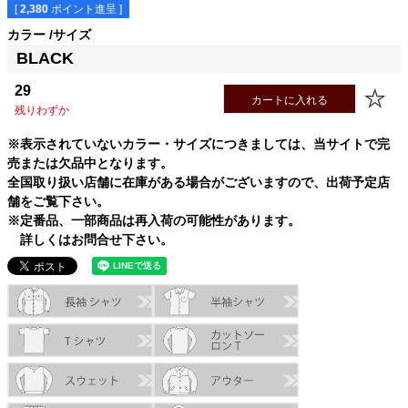
29
88.0cm
77.0cm
26.5cm
32.5cm
[
2,380
ポイント進呈 ]
31
88.0cm
82.5cm
26.5cm
33.5cm
カラー
サイズ
※実寸製造しています。
BLACK
通常サイズで選択・検討下さい。
29
※素材によっては着用感に誤差が生まれます。
カートに入れる
※数値は環境により前後するため±0.5cm～1cm程の誤差を許容とし
残りわずか
ます
※表示されていないカラー・サイズにつきましては、当サイトで完
※洗濯乾燥後の数値です(ガス乾燥による最大縮率後の数値)
売または欠品中となります。
全国取り扱い店舗に在庫がある場合がございますので、出荷予定店
舗をご覧下さい。
※定番品、一部商品は再入荷の可能性があります。
縮率無し 洗い済み
詳しくはお問合せ下さい。
縦：0％ 横：0％
この製品は水通し+80℃乾燥による洗濯乾燥済みです。
今後大きな縮みは御座いません。
洗濯種類：通常
乾燥機 ：〇※高温での乾燥はお控えください。
アイロン：〇