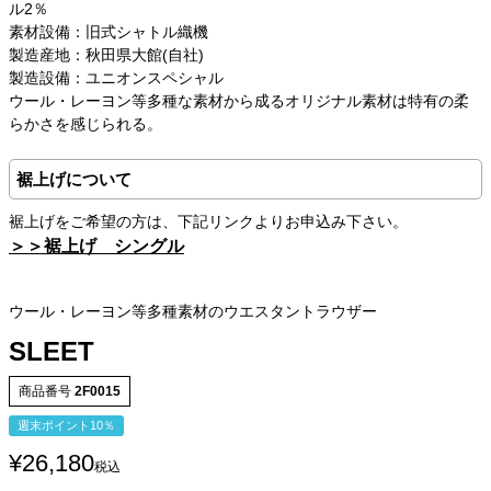
ル2％
素材設備：旧式シャトル織機
製造産地：秋田県大館(自社)
製造設備：ユニオンスペシャル
ウール・レーヨン等多種な素材から成るオリジナル素材は特有の柔
らかさを感じられる。
裾上げについて
裾上げをご希望の方は、下記リンクよりお申込み下さい。
＞＞裾上げ シングル
ウール・レーヨン等多種素材のウエスタントラウザー
SLEET
商品番号
2F0015
週末ポイント10％
¥
26,180
税込
サイズ
股下
ウエスト
股上
渡幅