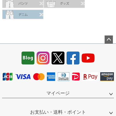
塩素染抜：×
洗濯乾燥については、製品を裏返し通常通り行ってください。(ネッ
ト使用は必要ありません。)
特段の汚れが付いた際は洗剤を使用して洗濯されることをお勧めし
ます。
蛍光剤、塩素系染み抜きなどの洗剤は色落ち・移染の原因となるた
め不可です。
※ウール混素材の為高温での乾燥はお控え下さい。
ペー
ジト
ップ
へ
マイページ
お支払い・送料・ポイント