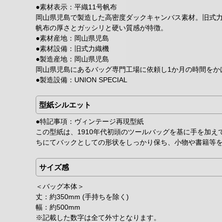
●素材表示：平織11号帆布
岡山県児島で製造した高密度ダックキャンバス素材。旧式力
帆布の厚さとガッシリと硬い質感が特徴。
●素材産地：岡山県児島
●素材設備：旧式力織機
●製造産地：岡山県児島
岡山県児島にあるバッグ専門工場に依頼し1か月の時間をか
●製造設備：UNION SPECIAL
型紙シルエット
●特記事項：ヴィンテージ再現型紙
この型紙は、1910年代初頭のツールバッグを基に手を加
ちにてバックとしての形状をしっかり保ち、小物や書籍等
サイズ感
＜バッグ本体＞
丈：約350mm (手持ちを除く)
幅：約500mm
※記載した数字は全て外寸となります。