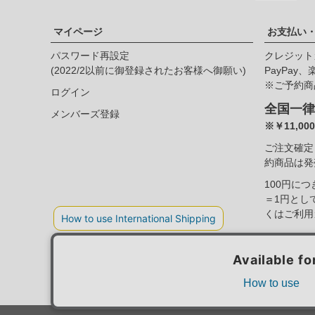
マイページ
お支払い
パスワード再設定
クレジット
(2022/2以前に御登録されたお客様へ御願い)
PayPay
※ご予約商
ログイン
全国一律
メンバーズ登録
※￥11,0
ご注文確定
約商品は発
100円に
＝1円とし
くはご利用
個人情報の取扱
特定商取引法に基づく表示