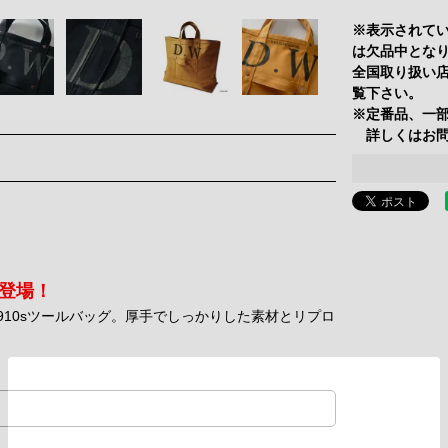
※表示されて
は欠品中とな
全国取り扱い
覧下さい。
※定番品、一
詳しくはお問
色登場！
10sツールバッグ。厚手でしっかりした素材とリプロ