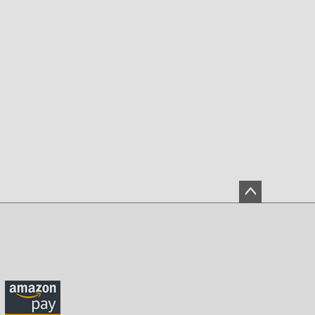
ペー
ジト
ップ
へ