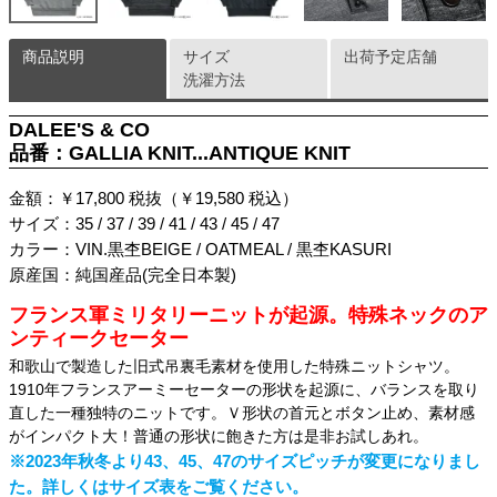
商品説明
サイズ
出荷予定店舗
洗濯方法
DALEE'S & CO
品番：GALLIA KNIT...ANTIQUE KNIT
金額：￥17,800 税抜（￥19,580 税込）
サイズ：35 / 37 / 39 / 41 / 43 / 45 / 47
カラー：VIN.黒杢BEIGE / OATMEAL / 黒杢KASURI
原産国：純国産品(完全日本製)
フランス軍ミリタリーニットが起源。特殊ネックのア
ンティークセーター
和歌山で製造した旧式吊裏毛素材を使用した特殊ニットシャツ。
1910年フランスアーミーセーターの形状を起源に、バランスを取り
直した一種独特のニットです。Ｖ形状の首元とボタン止め、素材感
がインパクト大！普通の形状に飽きた方は是非お試しあれ。
※2023年秋冬より43、45、47のサイズピッチが変更になりまし
た。詳しくはサイズ表をご覧ください。