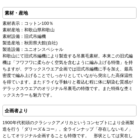
素材・産地
素材表示：コットン100％
素材産地：和歌山県和歌山
素材設備：旧式吊編機
製造産地：秋田県大館(自社)
製造設備：ユニオンスペシャル
和歌山にて旧式吊編機により製造する吊裏毛素材。本来この旧式編
機は「フワフワに柔らかく空気を含むように編み上げる特徴」を持
ちますが、デラックスウエア企画では旧式吊編機に手を加え、最高
密度で編み上げることでしっかりとしていながら突出した高保温性
を得ています。またドライな手触りと着込む程に体に馴染む質感が
デラックスウエアのオリジナル吊裏毛の特徴です。また特殊な杢ミ
ックスカラーも魅力です。
企画者より
1900年代初頭のクラシックアメリカというコンセプトにより企画製
造を行う「ダリーズ＆コー」。全ラインナップ「存在しないモノ」
としてオリジナル企画することも特徴です。 形状としては実在し