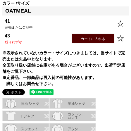
カラー
サイズ
サイズ
身丈
身幅
袖丈
肩幅
OATMEAL
35(XS)
59.5cm
43.0cm
54.0cm
39.0cm
37(S)
62.5cm
46.0cm
55.5cm
40.0cm
41
—
39(M)
65.5cm
49.0cm
57.0cm
41.0cm
完売または欠品中
41(L)
68.5cm
52.0cm
58.0cm
42.0cm
43
カートに入れる
43(XL)
70.5cm
55.0cm
59.0cm
43.0cm
残りわずか
45(USM)
70.5cm
58.0cm
59.0cm
44.0cm
※表示されていないカラー・サイズにつきましては、当サイトで完
47(USL)
73.5cm
61.0cm
60.0cm
45.0cm
売または欠品中となります。
全国取り扱い店舗に在庫がある場合がございますので、出荷予定店
舗をご覧下さい。
※定番品、一部商品は再入荷の可能性があります。
詳しくはお問合せ下さい。