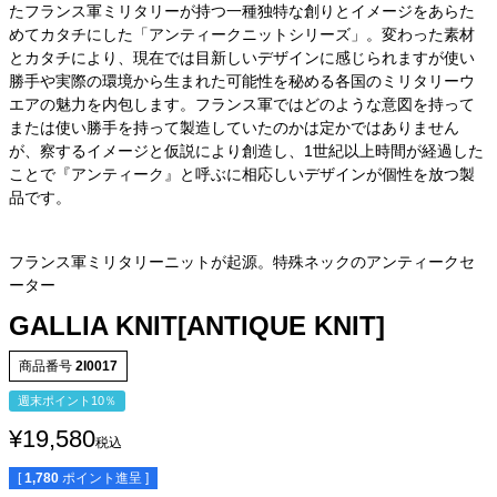
たフランス軍ミリタリーが持つ一種独特な創りとイメージをあらた
めてカタチにした「アンティークニットシリーズ」。変わった素材
とカタチにより、現在では目新しいデザインに感じられますが使い
勝手や実際の環境から生まれた可能性を秘める各国のミリタリーウ
エアの魅力を内包します。フランス軍ではどのような意図を持って
または使い勝手を持って製造していたのかは定かではありません
が、察するイメージと仮説により創造し、1世紀以上時間が経過した
ことで『アンティーク』と呼ぶに相応しいデザインが個性を放つ製
品です。
フランス軍ミリタリーニットが起源。特殊ネックのアンティークセ
ーター
GALLIA KNIT[ANTIQUE KNIT]
商品番号
2I0017
週末ポイント10％
¥
19,580
税込
[
1,780
ポイント進呈 ]