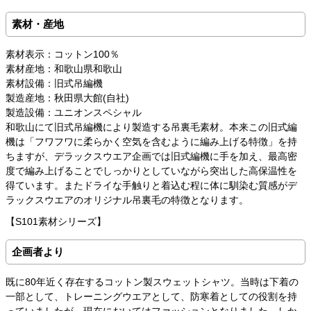
素材・産地
素材表示：コットン100％
素材産地：和歌山県和歌山
素材設備：旧式吊編機
製造産地：秋田県大館(自社)
製造設備：ユニオンスペシャル
和歌山にて旧式吊編機により製造する吊裏毛素材。本来この旧式編
機は「フワフワに柔らかく空気を含むように編み上げる特徴」を持
ちますが、デラックスウエア企画では旧式編機に手を加え、最高密
度で編み上げることでしっかりとしていながら突出した高保温性を
得ています。またドライな手触りと着込む程に体に馴染む質感がデ
ラックスウエアのオリジナル吊裏毛の特徴となります。
【S101素材シリーズ】
企画者より
既に80年近く存在するコットン製スウェットシャツ。当時は下着の
一部として、トレーニングウエアとして、防寒着としての役割を持