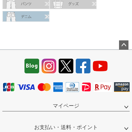
ペー
ジト
ップ
へ
マイページ
お支払い・送料・ポイント