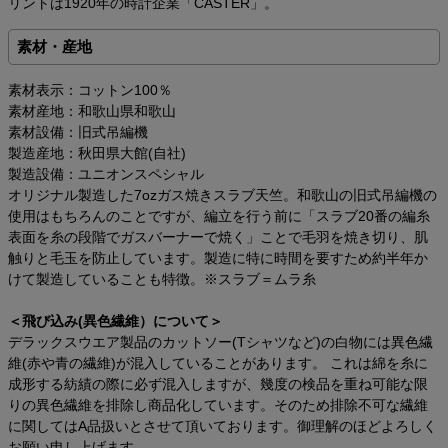
リントは1920年の時計企業「CASTER」。
素材・産地
素材表示：コットン100％
素材産地：和歌山県和歌山
素材設備：旧式吊編機
製造産地：秋田県大館(自社)
製造設備：ユニオンスペシャル
オリジナル製造した7ozガス焼きスラブ天竺。和歌山の旧式吊編機の
使用はもちろんのことですが、編立を行う前に「スラブ20番の編糸
表面を糸の段階でガスバーナーで焼く」ことで毛羽を焼き切り、肌
触りと毛玉を防止しています。製造に特に時間を要すため約半年か
けて製造していることも特徴。※スラブ＝ムラ糸
＜飛び込み(異色繊維）について＞
デラックスウエア製品のカットソー(Tシャツなど)の白物には異色繊
維(赤や青の繊維)が混入していることがあります。 これは綿を糸に
成形する紡績の際に必ず混入しますが、幾度の検品を重ね可能な限
りの異色繊維を排除し商品化しています。そのため排除不可な繊維
に関してはA品扱いとさせて頂いております。御理解のほどよろしく
お願い申し上げます。