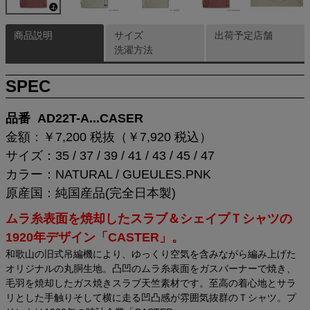
商品説明
サイズ
出荷予定店舗
洗濯方法
SPEC
品番 AD22T-A...CASER
金額：￥7,200 税抜（￥7,920 税込）
サイズ：35 / 37 / 39 / 41 / 43 / 45 / 47
カラー：NATURAL / GUEULES.PNK
原産国：純国産品(完全日本製)
ムラ糸表面を焼却したスラブ＆シェイプＴシャツの
1920年デザイン「CASTER」。
和歌山の旧式吊編機により、ゆっくり空気を含みながら編み上げた
オリジナルの丸胴生地。凸凹のムラ糸表面をガスバーナーで焼き、
毛羽を焼却したガス焼きスラブ天竺素材です。至高の着心地とサラ
リとした手触りそして横に走る凹凸感が雰囲気抜群のＴシャツ。プ