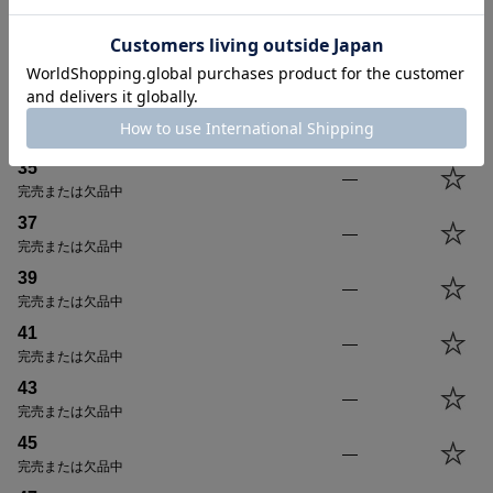
¥
7,920
税込
[
144
ポイント進呈 ]
カラー
サイズ
NATURAL
35
—
完売または欠品中
サイズ
身丈
身幅
袖丈
肩幅
37
—
完売または欠品中
35(XS)
60.0cm
41.0cm
18.5cm
40.5cm
39
37(S)
62.5cm
44.0cm
19.5cm
41.5cm
—
完売または欠品中
39(M)
65.0cm
47.0cm
20.5cm
42.5cm
41
—
完売または欠品中
41(L)
67.5cm
50.0cm
21.5cm
43.5cm
43
43(XL)
70.0cm
53.0cm
23.0cm
44.5cm
—
完売または欠品中
45(USM)
70.0cm
56.0cm
23.0cm
45.5cm
45
47(USL)
72.5cm
59.0cm
24.0cm
46.5cm
—
完売または欠品中