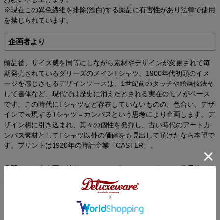
※現在この異色繊維を排除(漂白)する薬品に有害性があり法律で使用
を禁じられています。
企画者より
頭品番、サイズ感を同等にしながら素材やデザインが変更されて毎
期発売されているダリーズのメインTシャツ。1900年代初頭のイメ
ージを感じさせるデザインソースは、1世紀前のタッチや絵画技法そ
して書体など、現代では歴史に消えたとされる実在のモノがベース
です。この時代にTシャツなど存在していないものの、色合い、デザ
インで表現するTシャツ＝カンバスという思考により企画します。デ
ザイン柄に引き込まれ、其々の個性を発揮し、古い時代のアートカ
ンバス素材としてTシャツ以外の価値をも見出して頂けたなら本望で
す。プリントは1920年の時計企業「CASTER」。
凸凹のムラ糸表面を焼却したシェイプコットンによる7oz吊天竺。狂
騒の1920年代デザイン「CASTER」
AD22T-A[CASER]
商品番号
2L0124