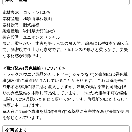
素材表示：コットン100％
素材産地：和歌山県和歌山
素材設備：旧式編機
製造産地：秋田県大館(自社)
製造設備：ユニオンスペシャル
薄い、柔らかい、丈夫を謳う人気の吊天竺。編糸に16番1本で編み立
て、弱密度で仕上げた素材です。7.5オンスの厚さと柔らかさ、丈夫
な素材感が特徴です。
＜飛び込み(異色繊維）について＞
デラックスウエア製品のカットソー(Tシャツなど)の白物には異色繊
維(赤や青の繊維)が混入していることがあります。 これは綿を糸に
成形する紡績の際に必ず混入しますが、幾度の検品を重ね可能な限
りの異色繊維を排除し商品化しています。 そのため排除不可な繊維
に関してはA品扱いとさせて頂いております。御理解のほどよろしく
お願い申し上げます。
※現在この異色繊維を排除(漂白)する薬品に有害性があり法律で使用
を禁じられています。
企画者より