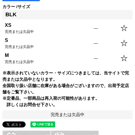
カラー
サイズ
BLK
XS
—
完売または欠品中
サイズ
身丈
身幅
袖丈
肩幅
S
XS
55.0cm
42.5cm
15.5cm
39.5cm
—
完売または欠品中
S
58.0cm
45.5cm
16.5cm
40.5cm
M
M
61.0cm
48.5cm
17.5cm
41.5cm
—
完売または欠品中
L
64.0cm
51.5cm
18.5cm
42.5cm
XL
67.0cm
54.5cm
19.5cm
43.5cm
※表示されていないカラー・サイズにつきましては、当サイトで完
USM
67.0cm
57.5cm
19.5cm
44.5cm
売または欠品中となります。
USL
70.0cm
60.5cm
20.5cm
45.5cm
全国取り扱い店舗に在庫がある場合がございますので、出荷予定店
舗をご覧下さい。
※定番品、一部商品は再入荷の可能性があります。
詳しくはお問合せ下さい。
完売または欠品中