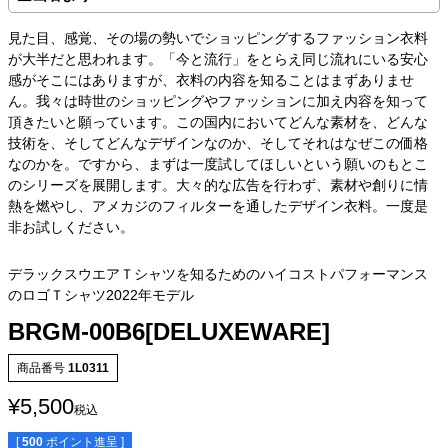
見た目、感覚、その場の勢いでショッピングするファッション衣料
が大半だと思われます。「今と流行」をとらえ同じ流れにいる安心
感がそこにはありますが、衣料の内容を知ることはまずありませ
ん。我々は時世のショッピングやファッションに加え内容を知って
頂きたいと願っています。この国内においてどんな素材を、どんな
技術を、そしてどんなデザインなのか、そしてそれはなぜこの価格
なのかを。ですから、まずは一度試してほしいという願いのもとこ
のシリーズを展開します。大々的な広告を行わず、素材や創りに情
熱を燃やし、アメカジのフィルターを通したデザイン衣料。一度是
非お試しください。
デラックスウエアＴシャツを知るためのハイコストパフォーマンス
のロゴＴシャツ2022年モデル
BRGM-00B6[DELUXEWARE]
商品番号
1L0311
¥
5,500
税込
[
500
ポイント進呈 ]